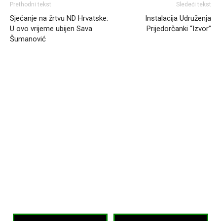
Prethodni tekst
Sledeći tekst
Sjećanje na žrtvu ND Hrvatske:
Instalacija Udruženja
U ovo vrijeme ubijen Sava
Prijedorčanki “Izvor”
Šumanović