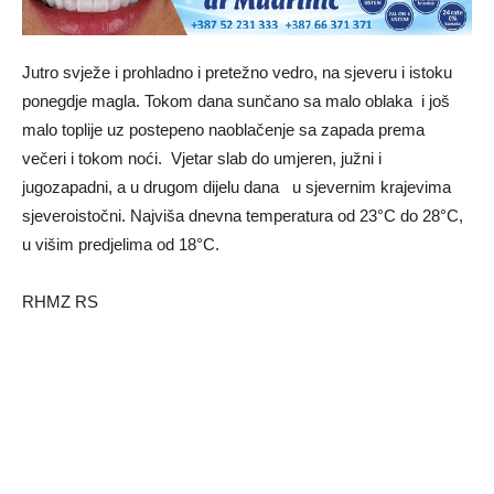
Jutro svježe i prohladno i pretežno vedro, na sjeveru i istoku
ponegdje magla. Tokom dana sunčano sa malo oblaka i još
malo toplije uz postepeno naoblačenje sa zapada prema
večeri i tokom noći. Vjetar slab do umjeren, južni i
jugozapadni, a u drugom dijelu dana u sjevernim krajevima
sjeveroistočni. Najviša dnevna temperatura od 23°C do 28°C,
u višim predjelima od 18°C.
RHMZ RS