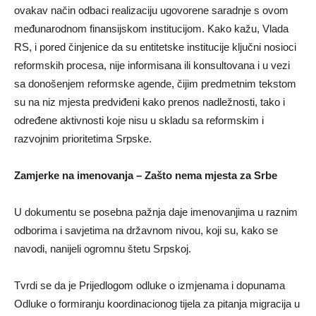
ovakav način odbaci realizaciju ugovorene saradnje s ovom
međunarodnom finansijskom institucijom. Kako kažu, Vlada
RS, i pored činjenice da su entitetske institucije ključni nosioci
reformskih procesa, nije informisana ili konsultovana i u vezi
sa donošenjem reformske agende, čijim predmetnim tekstom
su na niz mjesta predviđeni kako prenos nadležnosti, tako i
određene aktivnosti koje nisu u skladu sa reformskim i
razvojnim prioritetima Srpske.
Zamjerke na imenovanja – Zašto nema mjesta za Srbe
U dokumentu se posebna pažnja daje imenovanjima u raznim
odborima i savjetima na državnom nivou, koji su, kako se
navodi, nanijeli ogromnu štetu Srpskoj.
Tvrdi se da je Prijedlogom odluke o izmjenama i dopunama
Odluke o formiranju koordinacionog tijela za pitanja migracija u