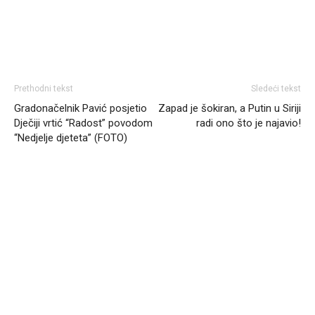
Prethodni tekst
Sledeći tekst
Gradonačelnik Pavić posjetio
Zapad je šokiran, a Putin u Siriji
Dječiji vrtić “Radost” povodom
radi ono što je najavio!
“Nedjelje djeteta” (FOTO)