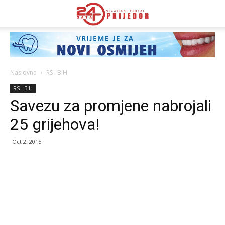
Naslovna
RS I BIH
RS I BIH
Savezu za promjene nabrojali
25 grijehova!
Oct 2, 2015