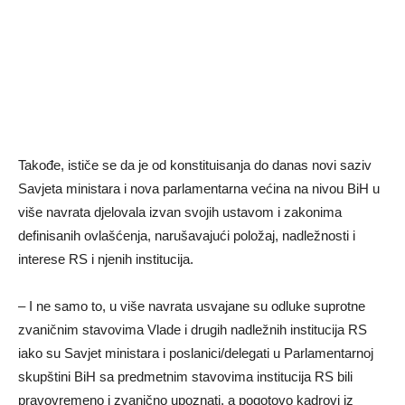
Takođe, ističe se da je od konstituisanja do danas novi saziv
Savjeta ministara i nova parlamentarna većina na nivou BiH u
više navrata djelovala izvan svojih ustavom i zakonima
definisanih ovlašćenja, narušavajući položaj, nadležnosti i
interese RS i njenih institucija.
– I ne samo to, u više navrata usvajane su odluke suprotne
zvaničnim stavovima Vlade i drugih nadležnih institucija RS
iako su Savjet ministara i poslanici/delegati u Parlamentarnoj
skupštini BiH sa predmetnim stavovima institucija RS bili
pravovremeno i zvanično upoznati, a pogotovo kadrovi iz