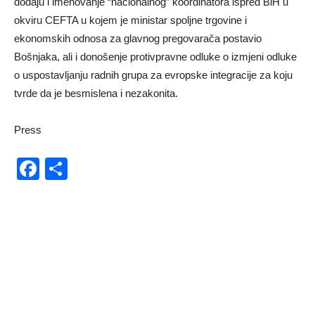
dodaju i imenovanje “nacionalnog” koordinatora ispred BiH u
okviru CEFTA u kojem je ministar spoljne trgovine i
ekonomskih odnosa za glavnog pregovarača postavio
Bošnjaka, ali i donošenje protivpravne odluke o izmjeni odluke
o uspostavljanju radnih grupa za evropske integracije za koju
tvrde da je besmislena i nezakonita.
Press
Facebook
Share