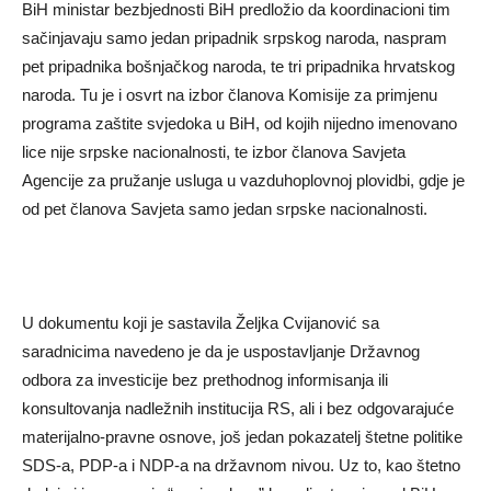
BiH ministar bezbjednosti BiH predložio da koordinacioni tim
sačinjavaju samo jedan pripadnik srpskog naroda, naspram
pet pripadnika bošnjačkog naroda, te tri pripadnika hrvatskog
naroda. Tu je i osvrt na izbor članova Komisije za primjenu
programa zaštite svjedoka u BiH, od kojih nijedno imenovano
lice nije srpske nacionalnosti, te izbor članova Savjeta
Agencije za pružanje usluga u vazduhoplovnoj plovidbi, gdje je
od pet članova Savjeta samo jedan srpske nacionalnosti.
U dokumentu koji je sastavila Željka Cvijanović sa
saradnicima navedeno je da je uspostavljanje Državnog
odbora za investicije bez prethodnog informisanja ili
konsultovanja nadležnih institucija RS, ali i bez odgovarajuće
materijalno-pravne osnove, još jedan pokazatelj štetne politike
SDS-a, PDP-a i NDP-a na državnom nivou. Uz to, kao štetno