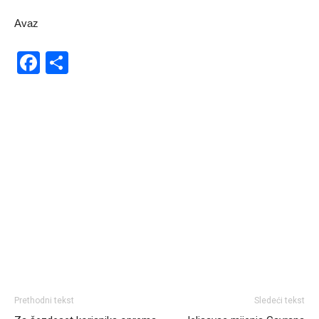
Avaz
Facebook
Share
Prethodni tekst
Sledeći tekst