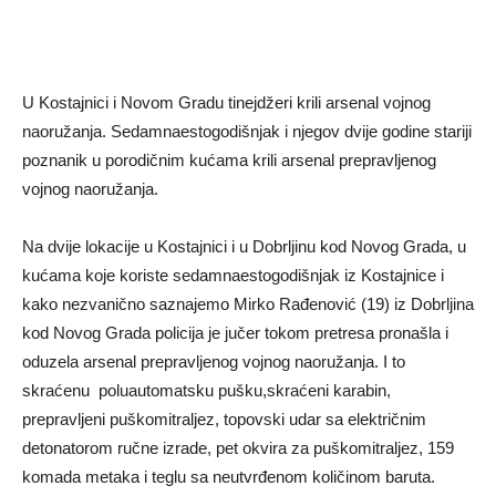
U Kostajnici i Novom Gradu tinejdžeri krili arsenal vojnog
naoružanja. Sedamnaestogodišnjak i njegov dvije godine stariji
poznanik u porodičnim kućama krili arsenal prepravljenog
vojnog naoružanja.
Na dvije lokacije u Kostajnici i u Dobrljinu kod Novog Grada, u
kućama koje koriste sedamnaestogodišnjak iz Kostajnice i
kako nezvanično saznajemo Mirko Rađenović (19) iz Dobrljina
kod Novog Grada policija je jučer tokom pretresa pronašla i
oduzela arsenal prepravljenog vojnog naoružanja. I to
skraćenu poluautomatsku pušku,skraćeni karabin,
prepravljeni puškomitraljez, topovski udar sa električnim
detonatorom ručne izrade, pet okvira za puškomitraljez, 159
komada metaka i teglu sa neutvrđenom količinom baruta.