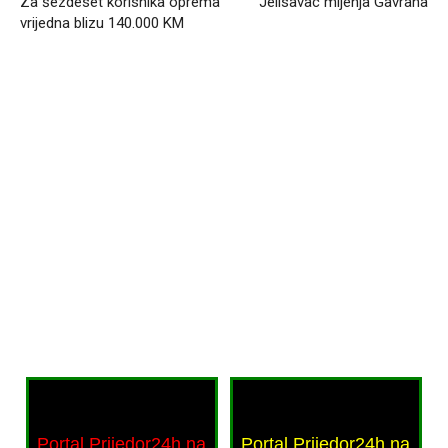
Za šezdeset korisnika oprema
Jelisavac mijenja Gavrana
vrijedna blizu 140.000 KM
Portal Prijedor24h na
Portal Prijedor24h na