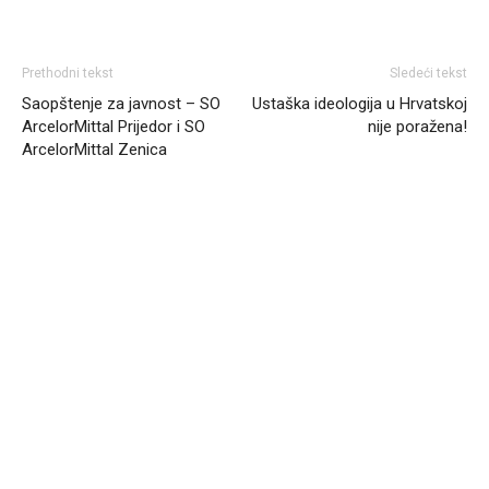
Prethodni tekst
Sledeći tekst
Saopštenje za javnost – SO
Ustaška ideologija u Hrvatskoj
ArcelorMittal Prijedor i SO
nije poražena!
ArcelorMittal Zenica