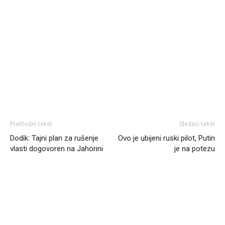
Prethodni tekst
Sledeći tekst
Dodik: Tajni plan za rušenje
Ovo je ubijeni ruski pilot, Putin
vlasti dogovoren na Јahorini
je na potezu