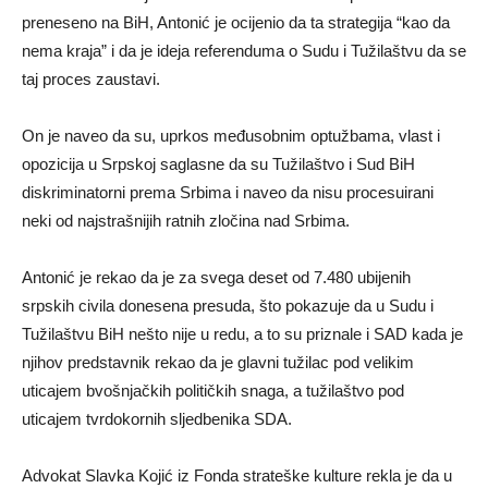
preneseno na BiH, Antonić je ocijenio da ta strategija “kao da
nema kraja” i da je ideja referenduma o Sudu i Tužilaštvu da se
taj proces zaustavi.
On je naveo da su, uprkos međusobnim optužbama, vlast i
opozicija u Srpskoj saglasne da su Tužilaštvo i Sud BiH
diskriminatorni prema Srbima i naveo da nisu procesuirani
neki od najstrašnijih ratnih zločina nad Srbima.
Antonić je rekao da je za svega deset od 7.480 ubijenih
srpskih civila donesena presuda, što pokazuje da u Sudu i
Tužilaštvu BiH nešto nije u redu, a to su priznale i SAD kada je
njihov predstavnik rekao da je glavni tužilac pod velikim
uticajem bvošnjačkih političkih snaga, a tužilaštvo pod
uticajem tvrdokornih sljedbenika SDA.
Advokat Slavka Kojić iz Fonda strateške kulture rekla je da u