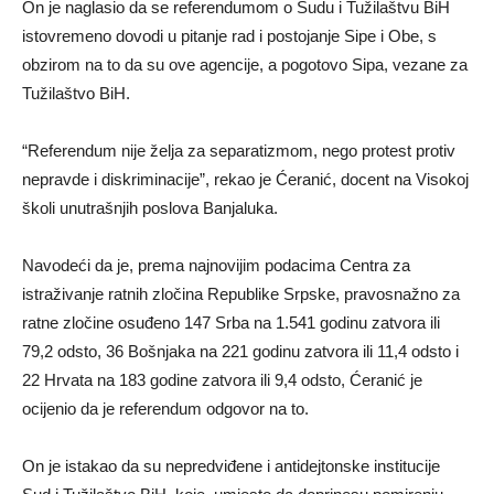
On je naglasio da se referendumom o Sudu i Tužilaštvu BiH
istovremeno dovodi u pitanje rad i postojanje Sipe i Obe, s
obzirom na to da su ove agencije, a pogotovo Sipa, vezane za
Tužilaštvo BiH.
“Referendum nije želja za separatizmom, nego protest protiv
nepravde i diskriminacije”, rekao je Ćeranić, docent na Visokoj
školi unutrašnjih poslova Banjaluka.
Navodeći da je, prema najnovijim podacima Centra za
istraživanje ratnih zločina Republike Srpske, pravosnažno za
ratne zločine osuđeno 147 Srba na 1.541 godinu zatvora ili
79,2 odsto, 36 Bošnjaka na 221 godinu zatvora ili 11,4 odsto i
22 Hrvata na 183 godine zatvora ili 9,4 odsto, Ćeranić je
ocijenio da je referendum odgovor na to.
On je istakao da su nepredviđene i antidejtonske institucije