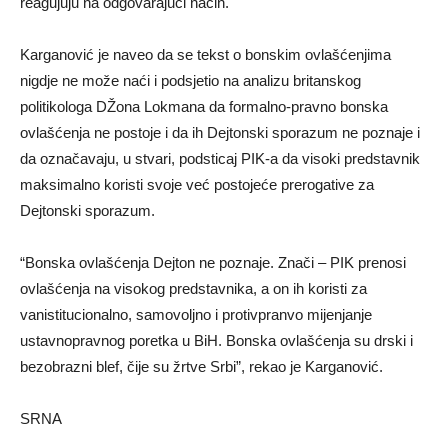
reagujuju na odgovarajući način.
Karganović je naveo da se tekst o bonskim ovlašćenjima
nigdje ne može naći i podsjetio na analizu britanskog
politikologa DŽona Lokmana da formalno-pravno bonska
ovlašćenja ne postoje i da ih Dejtonski sporazum ne poznaje i
da označavaju, u stvari, podsticaj PIK-a da visoki predstavnik
maksimalno koristi svoje već postojeće prerogative za
Dejtonski sporazum.
“Bonska ovlašćenja Dejton ne poznaje. Znači – PIK prenosi
ovlašćenja na visokog predstavnika, a on ih koristi za
vanistitucionalno, samovoljno i protivpranvo mijenjanje
ustavnopravnog poretka u BiH. Bonska ovlašćenja su drski i
bezobrazni blef, čije su žrtve Srbi”, rekao je Karganović.
SRNA