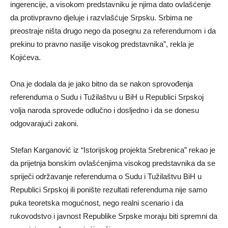
ingerencije, a visokom predstavniku je njima dato ovlašćenje
da protivpravno djeluje i razvlašćuje Srpsku. Srbima ne
preostraje ništa drugo nego da posegnu za referendumom i da
prekinu to pravno nasilje visokog predstavnika”, rekla je
Kojićeva.
Ona je dodala da je jako bitno da se nakon sprovođenja
referenduma o Sudu i Tužilaštvu u BiH u Republici Srpskoj
volja naroda sprovede odlučno i dosljedno i da se donesu
odgovarajući zakoni.
Stefan Karganović iz “Istorijskog projekta Srebrenica” rekao je
da prijetnja bonskim ovlašćenjima visokog predstavnika da se
spriječi održavanje referenduma o Sudu i Tužilaštvu BiH u
Republici Srpskoj ili ponište rezultati referenduma nije samo
puka teoretska mogućnost, nego realni scenario i da
rukovodstvo i javnost Republike Srpske moraju biti spremni da