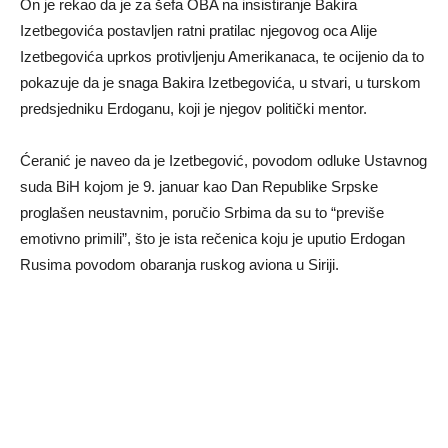
On je rekao da je za šefa OBA na insistiranje Bakira
Izetbegovića postavljen ratni pratilac njegovog oca Alije
Izetbegovića uprkos protivljenju Amerikanaca, te ocijenio da to
pokazuje da je snaga Bakira Izetbegovića, u stvari, u turskom
predsjedniku Erdoganu, koji je njegov politički mentor.
Ćeranić je naveo da je Izetbegović, povodom odluke Ustavnog
suda BiH kojom je 9. januar kao Dan Republike Srpske
proglašen neustavnim, poručio Srbima da su to “previše
emotivno primili”, što je ista rečenica koju je uputio Erdogan
Rusima povodom obaranja ruskog aviona u Siriji.