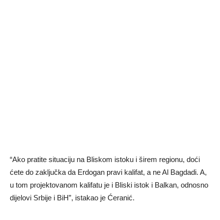
“Ako pratite situaciju na Bliskom istoku i širem regionu, doći
ćete do zaključka da Erdogan pravi kalifat, a ne Al Bagdadi. A,
u tom projektovanom kalifatu je i Bliski istok i Balkan, odnosno
dijelovi Srbije i BiH”, istakao je Ćeranić.