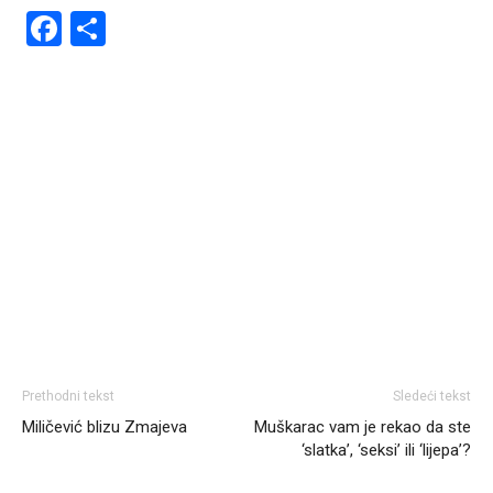
Facebook
Share
Prethodni tekst
Sledeći tekst
Miličević blizu Zmajeva
Muškarac vam je rekao da ste
‘slatka’, ‘seksi’ ili ‘lijepa’?