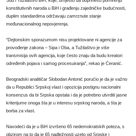
Sud i Tužilaštvo BiH, koje, umjesto da doprinesu pomirenju
konstitutivnih naroda u BiH i građenju zajedničke budućnosti,
duplim standardima održavaju zamrznute stanje
međunacionalnog nepovjerenja.
“Dejtonskim sporazumom nisu projektovane ni agencije za
provođenje zakona – Sipa i Oba, a Tužilaštvo je više
transmisija ovih agencija, koje često znaju da budu kreatori
određenih pojava i samog procesuiranja”, rekao je Ćeranić.
Beogradski analitičar Slobodan Antonić poručio je da je važno
da u Republici Srpskoj vlast i opozicija postignu nacionalni
konsenzus da bi Srpska opstala i da je potrebno utvrditi jasne
kriterijume onoga šta je u interesu srpskog naroda, a šta je
borba za vlast.
Navodeći da je u BiH izvršeno 65 nedemokratskih poteza, s
obzirom na to da je 65 nadležnosti uzeto od Srpske i