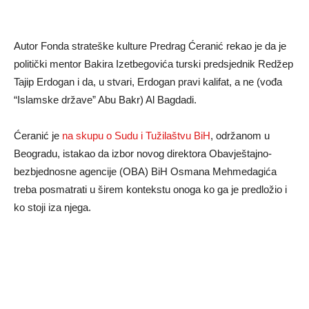
Autor Fonda strateške kulture Predrag Ćeranić rekao je da je
politički mentor Bakira Izetbegovića turski predsjednik Redžep
Tajip Erdogan i da, u stvari, Erdogan pravi kalifat, a ne (vođa
“Islamske države” Abu Bakr) Al Bagdadi.
Ćeranić je
na skupu o Sudu i Tužilaštvu BiH
, održanom u
Beogradu, istakao da izbor novog direktora Obavještajno-
bezbjednosne agencije (OBA) BiH Osmana Mehmedagića
treba posmatrati u širem kontekstu onoga ko ga je predložio i
ko stoji iza njega.