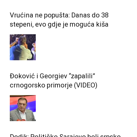
Vrućina ne popušta: Danas do 38
stepeni, evo gdje je moguća kiša
Đoković i Georgiev “zapalili”
crnogorsko primorje (VIDEO)
Dodik: Političko Sarajevo boli srpsko