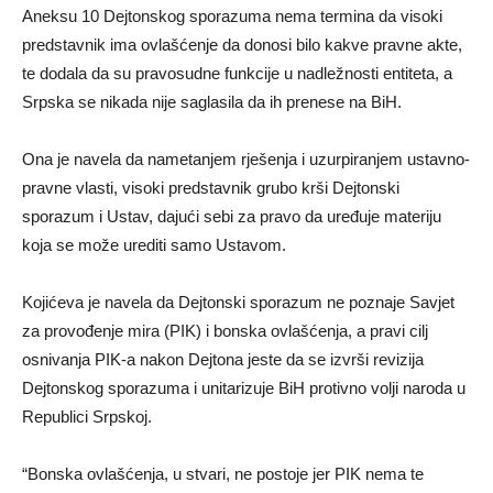
Aneksu 10 Dejtonskog sporazuma nema termina da visoki
predstavnik ima ovlašćenje da donosi bilo kakve pravne akte,
te dodala da su pravosudne funkcije u nadležnosti entiteta, a
Srpska se nikada nije saglasila da ih prenese na BiH.
Ona je navela da nametanjem rješenja i uzurpiranjem ustavno-
pravne vlasti, visoki predstavnik grubo krši Dejtonski
sporazum i Ustav, dajući sebi za pravo da uređuje materiju
koja se može urediti samo Ustavom.
Kojićeva je navela da Dejtonski sporazum ne poznaje Savjet
za provođenje mira (PIK) i bonska ovlašćenja, a pravi cilj
osnivanja PIK-a nakon Dejtona jeste da se izvrši revizija
Dejtonskog sporazuma i unitarizuje BiH protivno volji naroda u
Republici Srpskoj.
“Bonska ovlašćenja, u stvari, ne postoje jer PIK nema te