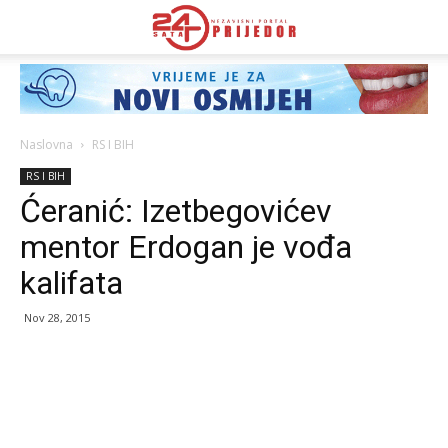
Naslovna
RS I BIH
RS I BIH
Ćeranić: Izetbegovićev
mentor Erdogan je vođa
kalifata
Nov 28, 2015