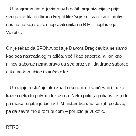
– U programskim ciljevima svih naših organizacija je prije
svega zaštita i odbrana Republike Srpske i zato smo protiv
načina na koji se želi napraviti unitarna BiH – naglasio je
Vukotić.
On je rekao da SPONA poštuje Davora Dragičevića ne samo
kao oca nastradalog mladića, već i kao saborca, ali on kao
njihov saborac nema pravo da sve proziva i da druge saborce
etiketira kao ubice i saučesnike.
– U krajnjem slučaju ako zna ko su ubice i saučesnici, neka
kaže i neka to potvrdi dokazima. Neka policija pohapsi te ljude,
pa makar u pitanju bio i vrh Ministarstva unutrašnjih poslova,
pa da završimo s tom pričom – poručio je Vukotić.
RTRS