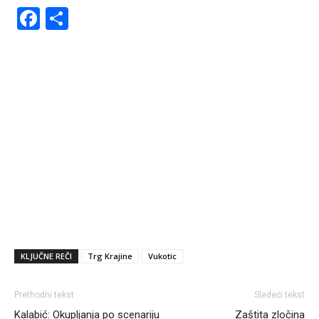
Facebook
Share
KLJUČNE REČI
Trg Krajine
Vukotic
Prethodni tekst
Sledeći tekst
Kalabić: Okupljanja po scenariju
Zaštita zločina