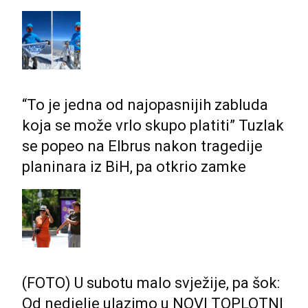
“To je jedna od najopasnijih zabluda
koja se može vrlo skupo platiti” Tuzlak
se popeo na Elbrus nakon tragedije
planinara iz BiH, pa otkrio zamke
(FOTO) U subotu malo svježije, pa šok:
Od nedjelje ulazimo u NOVI TOPLOTNI