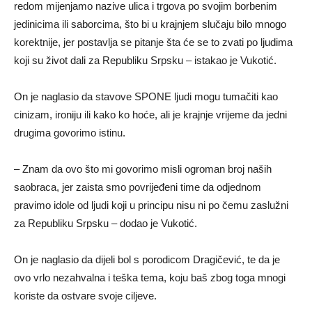
redom mijenjamo nazive ulica i trgova po svojim borbenim
jedinicima ili saborcima, što bi u krajnjem slučaju bilo mnogo
korektnije, jer postavlja se pitanje šta će se to zvati po ljudima
koji su život dali za Republiku Srpsku – istakao je Vukotić.
On je naglasio da stavove SPONE ljudi mogu tumačiti kao
cinizam, ironiju ili kako ko hoće, ali je krajnje vrijeme da jedni
drugima govorimo istinu.
– Znam da ovo što mi govorimo misli ogroman broj naših
saobraca, jer zaista smo povrijeđeni time da odjednom
pravimo idole od ljudi koji u principu nisu ni po čemu zaslužni
za Republiku Srpsku – dodao je Vukotić.
On je naglasio da dijeli bol s porodicom Dragičević, te da je
ovo vrlo nezahvalna i teška tema, koju baš zbog toga mnogi
koriste da ostvare svoje ciljeve.