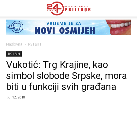
Naslovna
RS I BIH
RS I BIH
Vukotić: Trg Krajine, kao
simbol slobode Srpske, mora
biti u funkciji svih građana
Jul 12, 2018