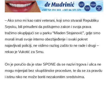
– Ako smo mi kao ratni veterani, koji smo stvarali Republiku
Srpsku, bili prinuđeni da poštujemo zakon i svoja prava
tražimo okupljajući se u parku “Mladen Stojanović”, gdje smo
morali imati svoje interno obezbjeđenje i svaki pokret
najavljivati policiji, ne vidimo razlog zašto to ne rade i drugi –
rekao je Vukotić za Srnu.
On je poručio da je stav SPONE da se nazivi trgova i ulica ne
mogu mijenjati bez skupštinske procedure, te da se za pravdu
i istinu niko ne može boriti nezakonitim sredstvima.