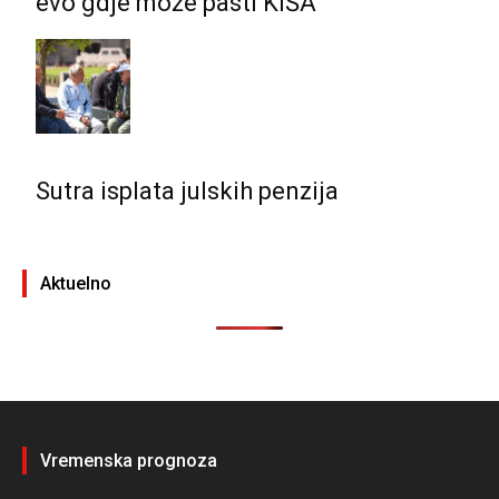
evo gdje može pasti KIŠA
Sutra isplata julskih penzija
Aktuelno
Vremenska prognoza