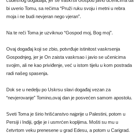
čudesnog događaja, jer se vaskrsli Gospod javio učenicima da
bi uverio Tomu, sa rečima “Pruži ruku svoju i metni u rebra
moja i ne budi nevjeran nego vjeran”.
Na te reči Toma je uzviknuo “Gospod moj, Bog moj”.
Ovaj događaj koji se zbio, potvrđuje istinitost vaskrsenja
Gospodnjeg, jer je On zaista vaskrsao i javio se učenicima
svojim, ali ne kao priviđenje, već u istom tijelu u kom postrada
radi našeg spasenja.
Dok se u nedelju po Uskrsu slavi događaj vezan za
“nevjerovanje” Tomino,ovaj dan je posvećen samom apostolu.
Sveti Toma je širio hrišćanstvo najprije u Palestini, potom u
Persiji i Indiji, gdje je i usmrćen kopljima. Mošti su mu u
četvrtom veku prenesene u grad Edesu, a potom u Carigrad.