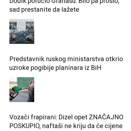
Dodik poručio Granasu: Bilo pa prošlo,
sad prestanite da lažete
Predstavnik ruskog ministarstva otkrio
uzroke pogibije planinara iz BiH
Vozači frapirani: Dizel opet ZNAČAJNO
POSKUPIO, naftaši ne kriju da će cijene