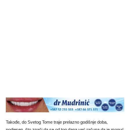
Takođe, do Svetog Tome traje prelazno godišnje doba,
podjesen, što znači da se od tog dana već računa da je moguć