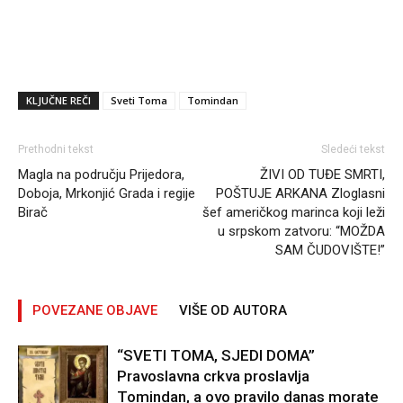
KLJUČNE REČI
Sveti Toma
Tomindan
Prethodni tekst
Sledeći tekst
Magla na području Prijedora,
ŽIVI OD TUĐE SMRTI,
Doboja, Mrkonjić Grada i regije
POŠTUJE ARKANA Zloglasni
Birač
šef američkog marinca koji leži
u srpskom zatvoru: “MOŽDA
SAM ČUDOVIŠTE!”
POVEZANE OBJAVE
VIŠE OD AUTORA
“SVETI TOMA, SJEDI DOMA”
Pravoslavna crkva proslavlja
Tomindan, a ovo pravilo danas morate