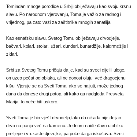
Tomindan mnoge porodice u Srbiji obilježavaju kao svoju krsnu
slavu. Po narodnom vjerovanju, Toma je važio za radnog i
vrijednog, pa zato važi za zaštitnika mnogih zanatlija.
Kao esnafsku slavu, Svetog Tomu obilježavaju drvodjelje,
bačvari, kolari, stolari, užari, dunđeri, bunardžije, kaldrmdžije i
zidari.
Srbi za Svetog Tomu pričaju da je, kad su sveci dijelili uloge,
on uzeo pečat od oblaka, ali ne donosi oluju, već dragocjenu
kišu. Vjeruje se da Sveti Toma, ako se naljuti, može jednog
dana da donese drugi potop, ali kako ga nadgleda Presveta
Marija, to neće biti uskoro.
Sveti Toma je bio vješt drvodelja,tako da nikada nije deljao
drvo na panju već na kamenu. Jednom naiđe đavo u obliku
prelijepe i vrckaste djevojke, pa poče da ga iskušava. Sveti