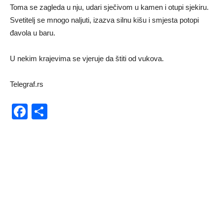
Toma se zagleda u nju, udari sječivom u kamen i otupi sjekiru.
Svetitelj se mnogo naljuti, izazva silnu kišu i smjesta potopi
đavola u baru.
U nekim krajevima se vjeruje da štiti od vukova.
Telegraf.rs
Facebook
Share