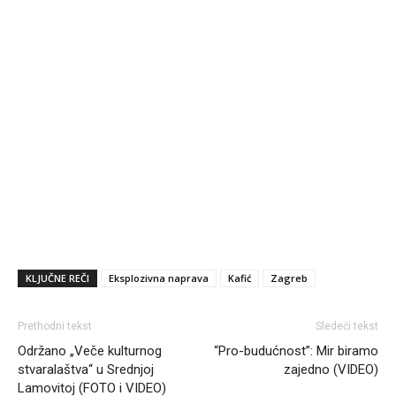
KLJUČNE REČI
Eksplozivna naprava
Kafić
Zagreb
Prethodni tekst
Sledeći tekst
Održano „Veče kulturnog
“Pro-budućnost”: Mir biramo
stvaralaštva“ u Srednjoj
zajedno (VIDEO)
Lamovitoj (FOTO i VIDEO)