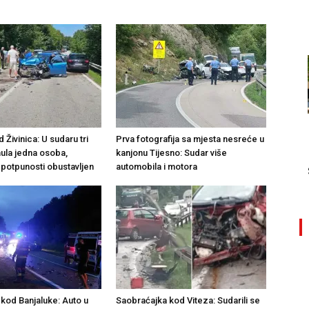
Živinica: U sudaru tri
Prva fotografija sa mjesta nesreće u
nula jedna osoba,
kanjonu Tijesno: Sudar više
 potpunosti obustavljen
automobila i motora
kod Banjaluke: Auto u
Saobraćajka kod Viteza: Sudarili se