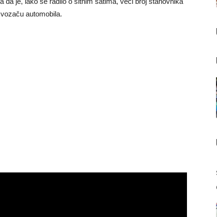
 da je, iako se radilo o sitnim satima, veći broj stanovnika
i vozaču automobila.