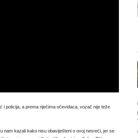
 i policija, a prema riječima očevidaca, vozač nije teže
nam kazali kako nisu obaviješteni o ovoj nesreći, jer se