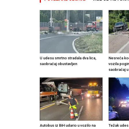
U udesu smrtno stradala dva lica,
Nesreća kod 
saobraćaj obustavljen
vozila pogi
saobraćaj u
Autobus iz BiH udario u vozilo na
Težak udes 