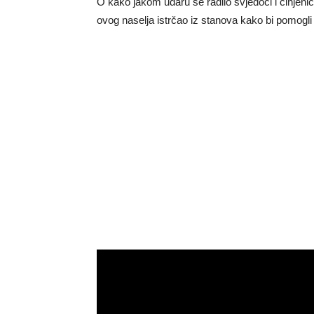
O kako jakom udaru se radilo svjedoči i činjenica
ovog naselja istrčao iz stanova kako bi pomogl