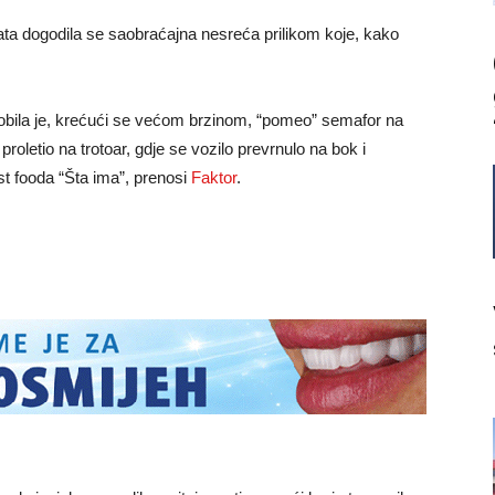
ata dogodila se saobraćajna nesreća prilikom koje, kako
mobila je, krećući se većom brzinom, “pomeo” semafor na
roletio na trotoar, gdje se vozilo prevrnulo na bok i
st fooda “Šta ima”, prenosi
Faktor
.