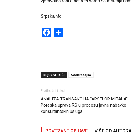
vjerovatno radi o nesreći samo sa materijalnom š
Srpskainfo
Facebook
Share
KLJUČNE REČI
Saobraćajka
Prethodni tekst
ANALIZA TRANSAKCIJA “ARSELOR MITALA”
Poreska uprava RS u procesu javne nabavke
konsultantskih usluga
POVEZANE OBJAVE
VIŠE OD AUTORA