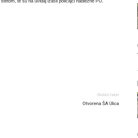
tetom, te su na uviđaj izašli policajci nadležne PU.
Sledeći tekst
Otvorena ŠA Ulica