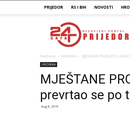
PRIJEDOR
RS I BIH
NOVOSTI
HRO
Prijedor24H
Naslovna
HRONIKA
MJEŠTANE PROBUDIO UDAR Sruš
HRONIKA
MJEŠTANE PROB
prevrtao se po 
Aug 8, 2019