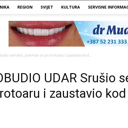
NIKA
REGION
SVIJET
KULTURA
SERVISNE INFORMAC
io semafor, prevrtao se po trotoaru i zaustavio kod...
UDIO UDAR Srušio se
trotoaru i zaustavio ko