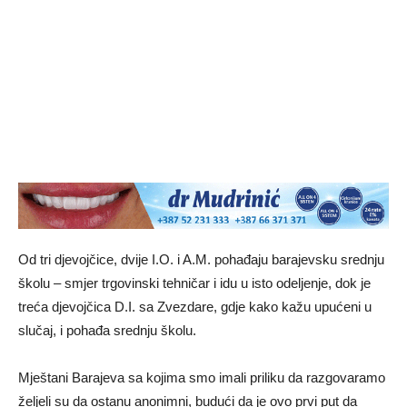
Od tri djevojčice, dvije I.O. i A.M. pohađaju barajevsku srednju
školu – smjer trgovinski tehničar i idu u isto odeljenje, dok je
treća djevojčica D.I. sa Zvezdare, gdje kako kažu upućeni u
slučaj, i pohađa srednju školu.
Mještani Barajeva sa kojima smo imali priliku da razgovaramo
željeli su da ostanu anonimni, budući da je ovo prvi put da