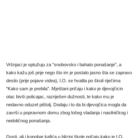
Vršnjaci je optužuju za “snobovsko i bahato ponašanje”, a
kako kažu još prije nego što im je postalo jasno šta se zapravo
desilo (prije pojave videa), I.O. se hvalila po školi riječima
“Kako sam je prebila”. Mještani pričaju i kako je djevojčicin
otac bivši policajac, razriješen dužnosti, te kako mu je
nedavno oduzet pištolj. Dodaju i to da bi djevojčica mogla da
završi u popravnom domu zbog lošeg vladanja i nasilničkog i
nedoličnog ponašanja.
Gosti, ali i konobar kafića u blizini škole pričaju kako je I.O.