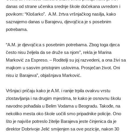
danas od strane učenika srednje škole dočekana uvredom i
povikom: “Klošarko”. A.M. žrtva vršnjačkog nasilja, kako
saznajemo danas u Barajevu, djevojčica je s posebnim
potrebama.
“A.M. je djevojčica s posebnim potrebama. Zbog toga djeca
često nisu željela da se druže sa njom”, rekla je Marina
Marković za Espreso. – Roditelji su joj razvedeni, a ona živi sa
majkom u sasvim pristojnim uslovima. Prosječan život. Oni
nisu iz Barajeva”, objašnjava Marković.
Vršnjaci pričaju kako je A.M. i ranije trpila ovakvu vrstu
zlostavljanja i na drugim mjestima, te kako je osnovnu školu
navodno pohađala u Belim Vodama u Beogradu. Takođe, na
nekoliko mesta oko škole uočili smo pripadnike policije. Ono
što je najviše potreslo žitelje Barajeva jeste činjenica da je
direktor Dobrivoje Jelić smijenjen sa ove pozicije, nakon 30