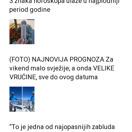
3 znaka horoskopa ulaze u najplodniji
period godine
(FOTO) NAJNOVIJA PROGNOZA Za
vikend malo svježije, a onda VELIKE
VRUĆINE, sve do ovog datuma
“To je jedna od najopasnijih zabluda