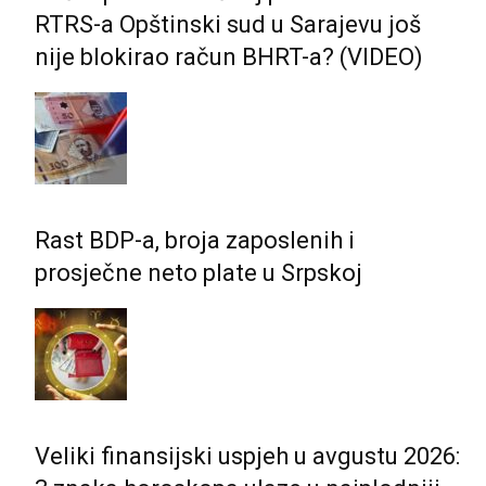
RTRS-a Opštinski sud u Sarajevu još
nije blokirao račun BHRT-a? (VIDEO)
Rast BDP-a, broja zaposlenih i
prosječne neto plate u Srpskoj
Veliki finansijski uspjeh u avgustu 2026: