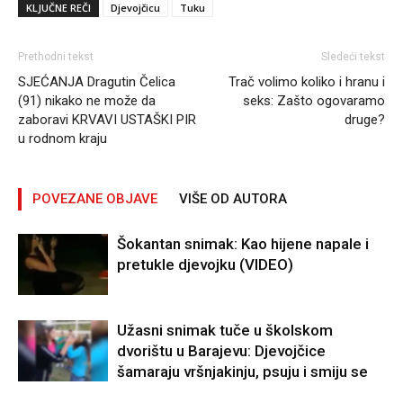
KLJUČNE REČI
Djevojčicu
Tuku
Prethodni tekst
Sledeći tekst
SJEĆANJA Dragutin Čelica
Trač volimo koliko i hranu i
(91) nikako ne može da
seks: Zašto ogovaramo
zaboravi KRVAVI USTAŠKI PIR
druge?
u rodnom kraju
POVEZANE OBJAVE
VIŠE OD AUTORA
Šokantan snimak: Kao hijene napale i
pretukle djevojku (VIDEO)
Užasni snimak tuče u školskom
dvorištu u Barajevu: Djevojčice
šamaraju vršnjakinju, psuju i smiju se