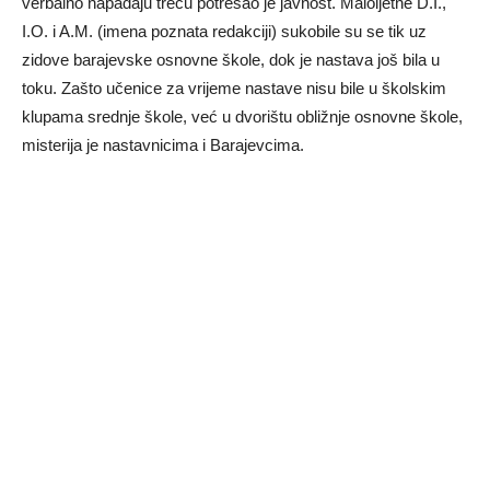
verbalno napadaju treću potresao je javnost. Maloljetne D.I.,
I.O. i A.M. (imena poznata redakciji) sukobile su se tik uz
zidove barajevske osnovne škole, dok je nastava još bila u
toku. Zašto učenice za vrijeme nastave nisu bile u školskim
klupama srednje škole, već u dvorištu obližnje osnovne škole,
misterija je nastavnicima i Barajevcima.