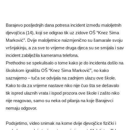
Barajevo posljednjih dana potresa incident između maloljetnih
djevojčica (14), koji se odigrao tik uz zidove OŠ “Knez Sima
Marković”. Dvije maloljetnice naizmjenično su šamarale svoju
vršnjakinju, a za sve to vrijeme druga djeca su se smijala i sav
incident zabilježila kamerama telefona.
Prethodno se spekulisalo o tome kako je do incidenta došlo na
školskom igralištu OŠ “Knez Sima Marković”, no kako
saznajemo – tuča se odvijala na zadnjem ulazu ove škole.
Kako to da za vrijeme nastave niko nije čuo šta se dešavalo
tik ispred ulaznih vrata i ispod prozora ove škole i zašto niko
nije reagovao, samo su neka od pitanja na koje Barajevci
nemaju odgovor.
Podsjetimo, video snimak na kome dvije djevojčice fizički i