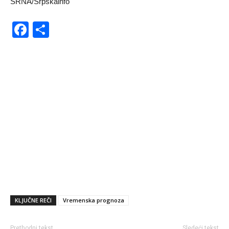
SRNA/Srpskainfo
Facebook
Share
KLJUČNE REČI
Vremenska prognoza
Prethodni tekst
Sledeći tekst