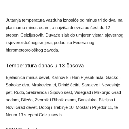
Jutarnja temperatura vazduha iznosiće od minus tri do dva, na
planinama minus osam, a najviša dnevna od šest do 12
stepeni Celzijusovih. Duvaće slab do umjeren vjetar, sjevernog
i sjeveroistočnog smjera, podaci su Federalnog
hidrometeorološkog zavoda.
Temperatura danas u 13 časova
Bjelašnica minus devet, Kalinovik i Han Pijesak nula, Gacko i
Sokolac dva, Mrakovica tri, Drinić četiri, Sarajevo i Nevesinje
pet, Rudo, Srebrenica i Šipovo šest, Višegrad i Mrkonjić Grad
sedam, Bileća, Zvornik i Ribnik osam, Banjaluka, Bijeljina i
Novi Grad devet, Doboj i Trebinje 10, Mostar i Prijedor 11, te
Neum 13 stepeni Celzijusovih.