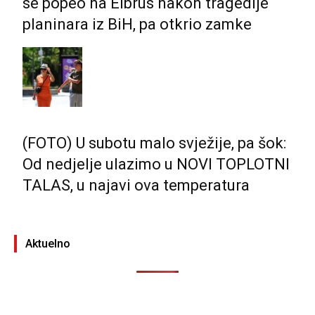
se popeo na Elbrus nakon tragedije
planinara iz BiH, pa otkrio zamke
(FOTO) U subotu malo svježije, pa šok:
Od nedjelje ulazimo u NOVI TOPLOTNI
TALAS, u najavi ova temperatura
Aktuelno