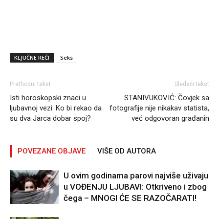
KLJUČNE REČI
Seks
Prethodni tekst
Sledeći tekst
Isti horoskopski znaci u
STANIVUKOVIĆ: Čovjek sa
ljubavnoj vezi: Ko bi rekao da
fotografije nije nikakav statista,
su dva Jarca dobar spoj?
već odgovoran građanin
POVEZANE OBJAVE
VIŠE OD AUTORA
U ovim godinama parovi najviše uživaju
u VOĐENJU LJUBAVI: Otkriveno i zbog
čega – MNOGI ĆE SE RAZOČARATI!