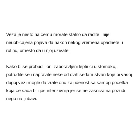
Veza je nešto na čemu morate stalno da radite i nije
neuobičajena pojava da nakon nekog vremena upadnete u
rutinu, umesto da u njoj uživate.
Kako bi se probudili oni zaboravljeni leptirići u stomaku,
potrudite se i napravite neke od ovih sedam stvari koje bi vašoj
dugoj vezi mogle da vrate onu zaluđenost sa samog početka
koja će sada biti još intenzivnija jer se ne zasniva na požudi
nego na ljubavi.