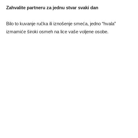
Zahvalite partneru za jednu stvar svaki dan
Bilo to kuvanje ručka ili iznošenje smeća, jedno “hvala”
izmamiće široki osmeh na lice vaše voljene osobe.