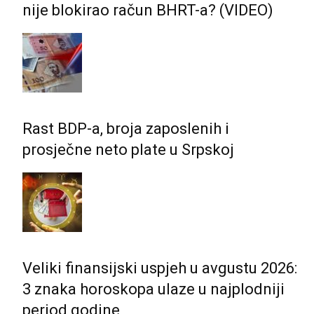
nije blokirao račun BHRT-a? (VIDEO)
Rast BDP-a, broja zaposlenih i
prosječne neto plate u Srpskoj
Veliki finansijski uspjeh u avgustu 2026:
3 znaka horoskopa ulaze u najplodniji
period godine