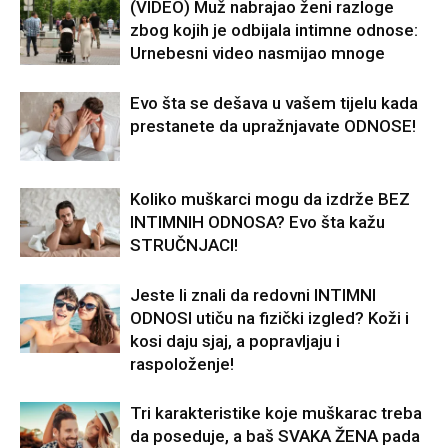
(VIDEO) Muž nabrajao ženi razloge
zbog kojih je odbijala intimne odnose:
Urnebesni video nasmijao mnoge
Evo šta se dešava u vašem tijelu kada
prestanete da upražnjavate ODNOSE!
Koliko muškarci mogu da izdrže BEZ
INTIMNIH ODNOSA? Evo šta kažu
STRUČNJACI!
Jeste li znali da redovni INTIMNI
ODNOSI utiču na fizički izgled? Koži i
kosi daju sjaj, a popravljaju i
raspoloženje!
Tri karakteristike koje muškarac treba
da poseduje, a baš SVAKA ŽENA pada