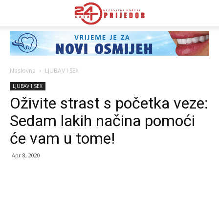
Naslovna
LJUBAV I SEX
LJUBAV I SEX
Oživite strast s početka veze:
Sedam lakih načina pomoći
će vam u tome!
Apr 8, 2020