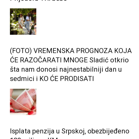
(FOTO) VREMENSKA PROGNOZA KOJA
ĆE RAZOČARATI MNOGE Sladić otkrio
šta nam donosi najnestabilniji dan u
sedmici i KO ĆE PRODISATI
Isplata penzija u Srpskoj, obezbijeđeno