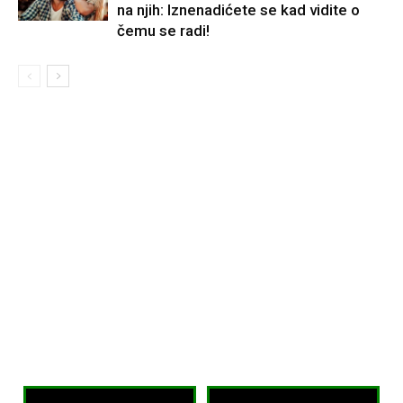
na njih: Iznenadićete se kad vidite o
čemu se radi!