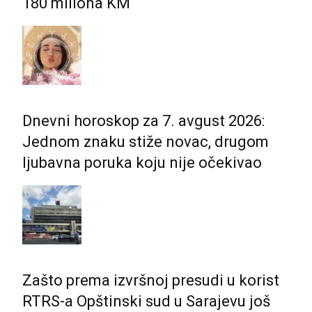
180 miliona KM
Dnevni horoskop za 7. avgust 2026:
Jednom znaku stiže novac, drugom
ljubavna poruka koju nije očekivao
Zašto prema izvršnoj presudi u korist
RTRS-a Opštinski sud u Sarajevu još