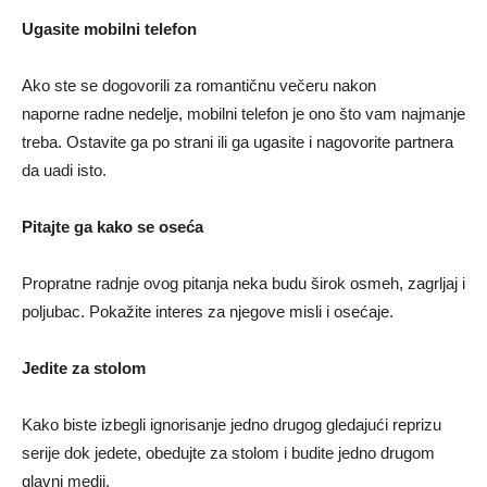
Ugasite mobilni telefon
Ako ste se dogovorili za romantičnu večeru nakon
naporne radne nedelje, mobilni telefon je ono što vam najmanje
treba. Ostavite ga po strani ili ga ugasite i nagovorite partnera
da uadi isto.
Pitajte ga kako se oseća
Propratne radnje ovog pitanja neka budu širok osmeh, zagrljaj i
poljubac. Pokažite interes za njegove misli i osećaje.
Jedite za stolom
Kako biste izbegli ignorisanje jedno drugog gledajući reprizu
serije dok jedete, obedujte za stolom i budite jedno drugom
glavni medij.