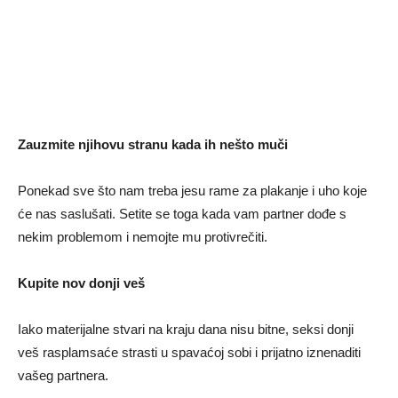
Zauzmite njihovu stranu kada ih nešto muči
Ponekad sve što nam treba jesu rame za plakanje i uho koje
će nas saslušati. Setite se toga kada vam partner dođe s
nekim problemom i nemojte mu protivrečiti.
Kupite nov donji veš
Iako materijalne stvari na kraju dana nisu bitne, seksi donji
veš rasplamsaće strasti u spavaćoj sobi i prijatno iznenaditi
vašeg partnera.