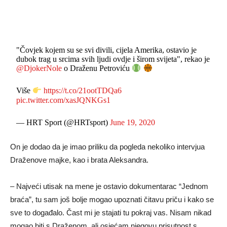
"Čovjek kojem su se svi divili, cijela Amerika, ostavio je
dubok trag u srcima svih ljudi ovdje i širom svijeta", rekao je
@DjokerNole
o Draženu Petroviću
Više
https://t.co/21ootTDQa6
pic.twitter.com/xasJQNKGs1
— HRT Sport (@HRTsport)
June 19, 2020
On je dodao da je imao priliku da pogleda nekoliko intervjua
Draženove majke, kao i brata Aleksandra.
– Najveći utisak na mene je ostavio dokumentarac “Jednom
braća”, tu sam još bolje mogao upoznati čitavu priču i kako se
sve to događalo. Čast mi je stajati tu pokraj vas. Nisam nikad
mogao biti s Draženom, ali osjećam njegovu prisutnost s