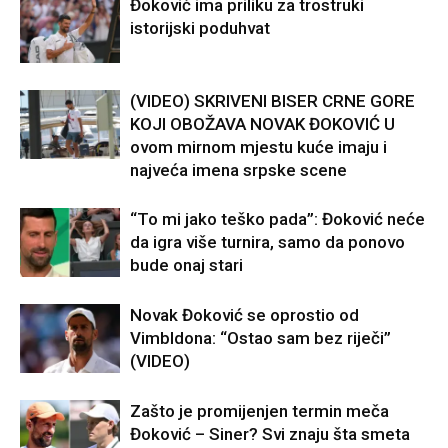
Đoković ima priliku za trostruki
istorijski poduhvat
(VIDEO) SKRIVENI BISER CRNE GORE
KOJI OBOŽAVA NOVAK ĐOKOVIĆ U
ovom mirnom mjestu kuće imaju i
najveća imena srpske scene
“To mi jako teško pada”: Đoković neće
da igra više turnira, samo da ponovo
bude onaj stari
Novak Đoković se oprostio od
Vimbldona: “Ostao sam bez riječi”
(VIDEO)
Zašto je promijenjen termin meča
Đoković – Siner? Svi znaju šta smeta