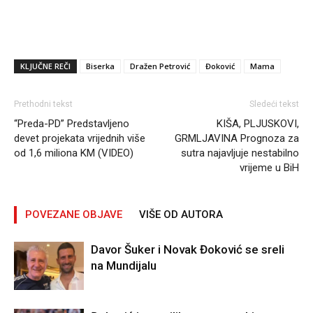
KLJUČNE REČI
Biserka
Dražen Petrović
Đoković
Mama
Prethodni tekst
Sledeći tekst
“Preda-PD” Predstavljeno
KIŠA, PLJUSKOVI,
devet projekata vrijednih više
GRMLJAVINA Prognoza za
od 1,6 miliona KM (VIDEO)
sutra najavljuje nestabilno
vrijeme u BiH
POVEZANE OBJAVE
VIŠE OD AUTORA
Davor Šuker i Novak Đoković se sreli
na Mundijalu