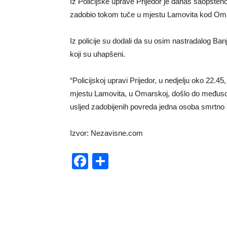
Iz Policijske uprave Prijedor je danas saopšte
zadobio tokom tuče u mjestu Lamovita kod Om
Iz policije su dodali da su osim nastradalog Ban
koji su uhapšeni.
“Policijskoj upravi Prijedor, u nedjelju oko 22.45,
mjestu Lamovita, u Omarskoj, došlo do međusob
usljed zadobijenih povreda jedna osoba smrtno st
Izvor: Nezavisne.com
Facebook
Share