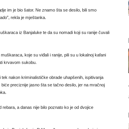
dje im je bio šator. Ne znamo šta se desilo, bili smo
tado”, rekla je mještanka.
škaraca iz Banjaluke te da su nomadi koji su ranije čuvali
škaraca, koje su viđali i ranije, pili su u lokalnoj kafani
ati krvavom sukobu.
 i tek nakon kriminalističke obrade uhapšenih, ispitivanja
 biće preciznije jasno šta se tačno desilo, jer na mračnoj
oka.
rebara, a danas nije bilo poznato ko je od dvojice