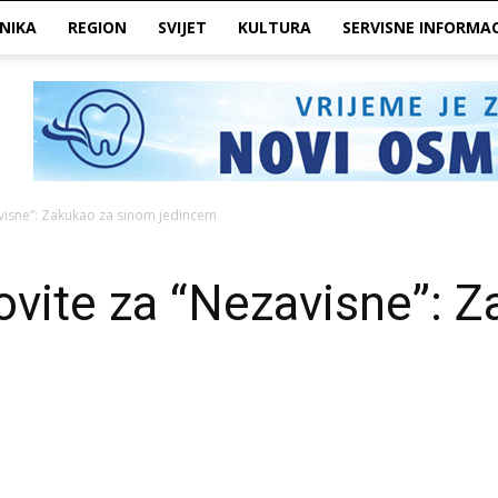
NIKA
REGION
SVIJET
KULTURA
SERVISNE INFORMAC
visne”: Zakukao za sinom jedincem
vite za “Nezavisne”: Z
m