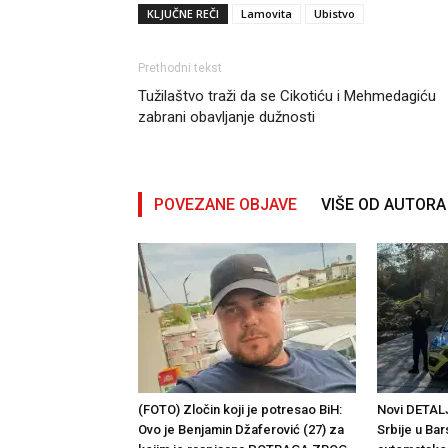
KLJUČNE REČI
Lamovita
Ubistvo
Prethodni tekst
Tužilaštvo traži da se Cikotiću i Mehmedagiću
zabrani obavljanje dužnosti
POVEZANE OBJAVE
VIŠE OD AUTORA
(FOTO) Zločin koji je potresao BiH:
Novi DETALJ
Ovo je Benjamin Džaferović (27) za
Srbije u Ba