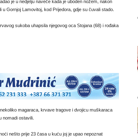
dao je u nedjelju naveče kada je uboden nožem, nakon
 u Gornjoj Lamovitoj, kod Prijedora, gdje su čuvali stado.
krvavog sukoba uhapsila njegovog oca Stojana (68) i rođaka
, nekoliko magaraca, krvave tragove i dvojicu muškaraca
u nomadi ostavili.
oći nešto prije 23 časa u kuću joj je upao nepoznat