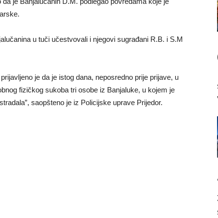
no da je Banjalučanin D.M. podlegao povredama koje je
arske.
jalučanina u tuči učestvovali i njegovi sugrađani R.B. i S.M
 prijavljeno je da je istog dana, neposredno prije prijave, u
nog fizičkog sukoba tri osobe iz Banjaluke, u kojem je
radala”, saopšteno je iz Policijske uprave Prijedor.