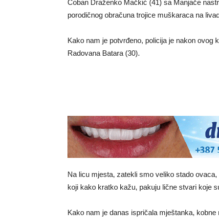
Čoban Draženko Mačkić (41) sa Manjače nastra
porodičnog obračuna trojice muškaraca na livadi
Kako nam je potvrđeno, policija je nakon ovog 
Radovana Batara (30).
Na licu mjesta, zatekli smo veliko stado ovaca
koji kako kratko kažu, pakuju lične stvari koje s
Kako nam je danas ispričala mještanka, kobne n