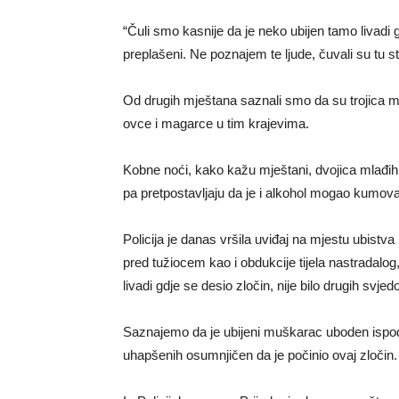
“Čuli smo kasnije da je neko ubijen tamo livadi g
preplašeni. Ne poznajem te ljude, čuvali su tu s
Od drugih mještana saznali smo da su trojica mu
ovce i magarce u tim krajevima.
Kobne noći, kako kažu mještani, dvojica mlađih mu
pa pretpostavljaju da je i alkohol mogao kumov
Policija je danas vršila uviđaj na mjestu ubistva
pred tužiocem kao i obdukcije tijela nastradalog,
livadi gdje se desio zločin, nije bilo drugih svjed
Saznajemo da je ubijeni muškarac uboden ispod 
uhapšenih osumnjičen da je počinio ovaj zločin.