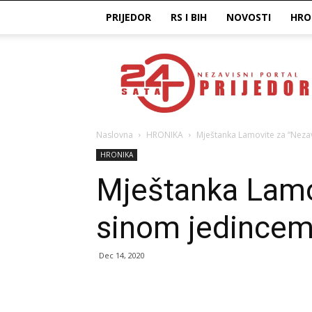
PRIJEDOR
RS I BIH
NOVOSTI
HRO
Prijedor24H
Naslovna
HRONIKA
Mještanka Lamovite za “Neza
HRONIKA
Mještanka Lamo
sinom jedince
Dec 14, 2020