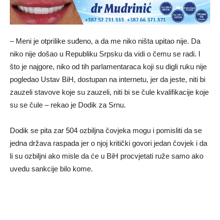
– Meni je otprilike suđeno, a da me niko ništa upitao nije. Da
niko nije došao u Republiku Srpsku da vidi o čemu se radi. I
što je najgore, niko od tih parlamentaraca koji su digli ruku nije
pogledao Ustav BiH, dostupan na internetu, jer da jeste, niti bi
zauzeli stavove koje su zauzeli, niti bi se čule kvalifikacije koje
su se čule – rekao je Dodik za Srnu.
Dodik se pita zar 504 ozbiljna čovjeka mogu i pomisliti da se
jedna država raspada jer o njoj kritički govori jedan čovjek i da
li su ozbiljni ako misle da će u BiH procvjetati ruže samo ako
uvedu sankcije bilo kome.