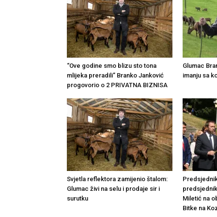
“Ove godine smo blizu sto tona
Glumac Bran
mlijeka preradili” Branko Janković
imanju sa 
progovorio o 2 PRIVATNA BIZNISA
Svjetla reflektora zamijenio štalom:
Predsjednik
Glumac živi na selu i prodaje sir i
predsjedni
surutku
Miletić na o
Bitke na Ko