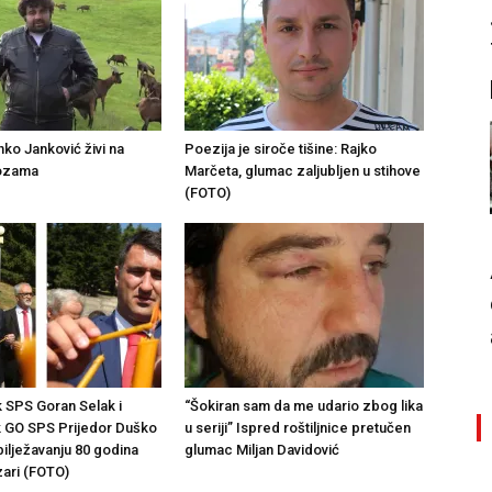
ko Janković živi na
Poezija je siroče tišine: Rajko
kozama
Marčeta, glumac zaljubljen u stihove
(FOTO)
 SPS Goran Selak i
“Šokiran sam da me udario zbog lika
k GO SPS Prijedor Duško
u seriji” Ispred roštiljnice pretučen
bilježavanju 80 godina
glumac Miljan Davidović
zari (FOTO)