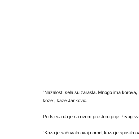
“Nažalost, sela su zarasla. Mnogo ima korova, m
koze”, kaže Janković.
Podsjeća da je na ovom prostoru prije Prvog svj
“Koza je sačuvala ovaj norod, koza je spasila 