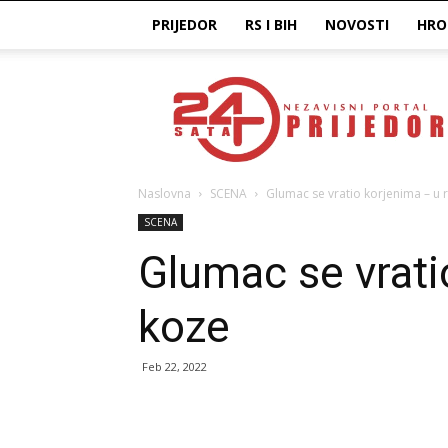
PRIJEDOR
RS I BIH
NOVOSTI
HRO
Prijedor24H
Naslovna
SCENA
Glumac se vratio korjenima – u
SCENA
Glumac se vrati
koze
Feb 22, 2022