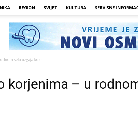
NIKA
REGION
SVIJET
KULTURA
SERVISNE INFORMAC
 rodnom selu uzgaja koze
o korjenima – u rodnom