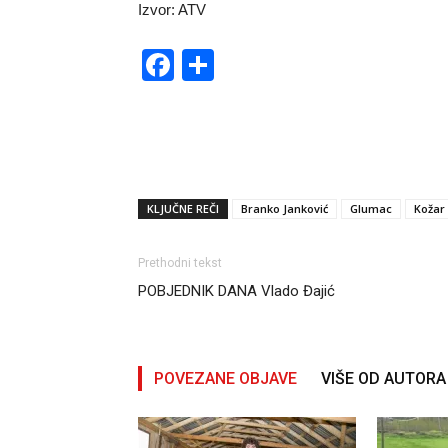
Izvor: ATV
Facebook
Share
KLJUČNE REČI
Branko Janković
Glumac
Kožar
Prethodni tekst
POBJEDNIK DANA Vlado Đajić
POVEZANE OBJAVE
VIŠE OD AUTORA