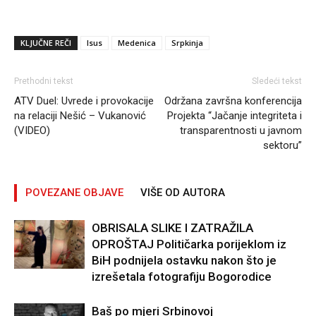
KLJUČNE REČI
Isus
Medenica
Srpkinja
Prethodni tekst
Sledeći tekst
ATV Duel: Uvrede i provokacije
Održana završna konferencija
na relaciji Nešić – Vukanović
Projekta “Jačanje integriteta i
(VIDEO)
transparentnosti u javnom
sektoru”
POVEZANE OBJAVE
VIŠE OD AUTORA
OBRISALA SLIKE I ZATRAŽILA
OPROŠTAJ Političarka porijeklom iz
BiH podnijela ostavku nakon što je
izrešetala fotografiju Bogorodice
Baš po mjeri Srbinovoj