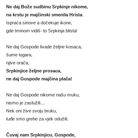
Ne daj Bože sudbinu Srpkinje nikome,
na krstu je majčinski smenila Hrista
.
Ispraća sinove a dočekuje ikone,
gde tminom vidiš- to Srpkinja blista!
Ne daj Gospode livade željne kosaca,
šume lugara,
njive orača,
Srpkinjice željne prosaca,
ne daj Gospode majčina plača!
Ne daj Gospode nikome našu muku,
nismo je zaslužili…
Nek oni žive svoju bruku,
tuđe smo grehe za vjek odužili.
Čuvaj nam Srpkinjicu, Gospode,