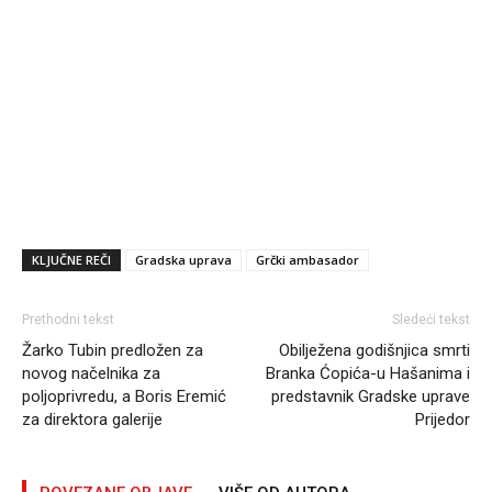
KLJUČNE REČI
Gradska uprava
Grčki ambasador
Prethodni tekst
Sledeći tekst
Žarko Tubin predložen za
Obilježena godišnjica smrti
novog načelnika za
Branka Ćopića-u Hašanima i
poljoprivredu, a Boris Eremić
predstavnik Gradske uprave
za direktora galerije
Prijedor