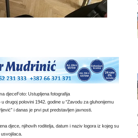
a djeceFoto: Ustupljena fotografija
o u drugoj polovini 1942. godine u “Zavodu za gluhonijemu
ević” i danas je prvi put predstavljen javnosti.
na djece, njihovih roditelja, datum i naziv logora iz kojeg su
 usvojilaca.