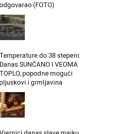
odgovarao (FOTO)
Temperature do 38 stepeni:
Danas SUNČANO I VEOMA
TOPLO, popodne mogući
pljuskovi i grmljavina
Vjernici danas slave majku