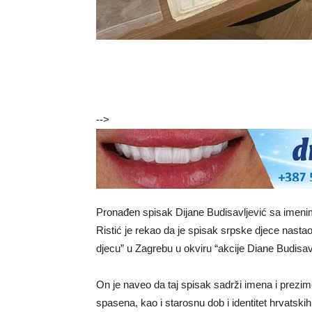
-->
Pronađen spisak Dijane Budisavljević sa imenim
Ristić je rekao da je spisak srpske djece nasta
djecu” u Zagrebu u okviru “akcije Diane Budisavlj
On je naveo da taj spisak sadrži imena i prezime
spasena, kao i starosnu dob i identitet hrvatskih