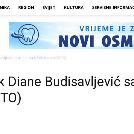
NIKA
REGION
SVIJET
KULTURA
SERVISNE INFORMAC
avljević sa imenima 5.800 djece (FOTO)
k Diane Budisavljević 
OTO)