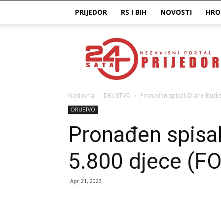
PRIJEDOR
RS I BIH
NOVOSTI
HRO
Prijedor24H
Naslovna
DRUSTVO
Pronađen spisak Diane Budis
DRUSTVO
Pronađen spisa
5.800 djece (F
Apr 21, 2023