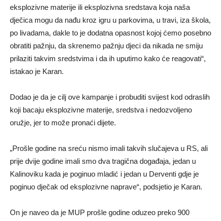
eksplozivne materije ili eksplozivna sredstava koja naša
dječica mogu da nađu kroz igru u parkovima, u travi, iza škola,
po livadama, dakle to je dodatna opasnost kojoj ćemo posebno
obratiti pažnju, da skrenemo pažnju djeci da nikada ne smiju
prilaziti takvim sredstvima i da ih uputimo kako će reagovati“,
istakao je Karan.
Dodao je da je cilj ove kampanje i probuditi svijest kod odraslih
koji bacaju eksplozivne materije, sredstva i nedozvoljeno
oružje, jer to može pronaći dijete.
„Prošle godine na sreću nismo imali takvih slučajeva u RS, ali
prije dvije godine imali smo dva tragična događaja, jedan u
Kalinoviku kada je poginuo mladić i jedan u Derventi gdje je
poginuo dječak od eksplozivne naprave“, podsjetio je Karan.
On je naveo da je MUP prošle godine oduzeo preko 900