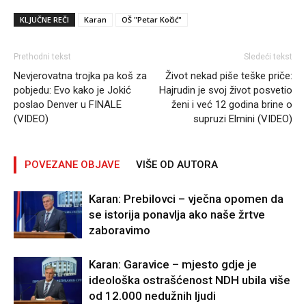
KLJUČNE REČI
Karan
OŠ "Petar Kočić"
Prethodni tekst
Sledeći tekst
Nevjerovatna trojka pa koš za
Život nekad piše teške priče:
pobjedu: Evo kako je Jokić
Hajrudin je svoj život posvetio
poslao Denver u FINALE
ženi i već 12 godina brine o
(VIDEO)
supruzi Elmini (VIDEO)
POVEZANE OBJAVE
VIŠE OD AUTORA
Karan: Prebilovci – vječna opomen da
se istorija ponavlja ako naše žrtve
zaboravimo
Karan: Garavice – mjesto gdje je
ideološka ostrašćenost NDH ubila više
od 12.000 nedužnih ljudi