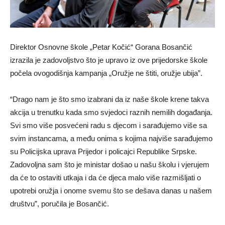
Direktor Osnovne škole „Petar Kočić“ Gorana Bosančić
izrazila je zadovoljstvo što je upravo iz ove prijedorske škole
počela ovogodišnja kampanja „Oružje ne štiti, oružje ubija”.
“Drago nam je što smo izabrani da iz naše škole krene takva
akcija u trenutku kada smo svjedoci raznih nemilih događanja.
Svi smo više posvećeni radu s djecom i sarađujemo više sa
svim instancama, a među onima s kojima najviše sarađujemo
su Policijska uprava Prijedor i policajci Republike Srpske.
Zadovoljna sam što je ministar došao u našu školu i vjerujem
da će to ostaviti utkaja i da će djeca malo više razmišljati o
upotrebi oružja i onome svemu što se dešava danas u našem
društvu”, poručila je Bosančić.