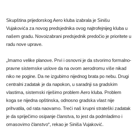
Skupština prijedorskog Aero kluba izabrala je Sinišu
Vujakovića za novog predsjednika ovog najtrofejnijeg kluba u
našem gradu. Novoizabrani predsjednik predočio je prioritete u
radu nove uprave.
„Imamo velike planove. Prvi i osnovni je da stvorimo formalno-
pravne sistemske uslove da na ovom aerodromu više nikad
niko ne pogine. Da ne izgubimo nijednog brata po nebu. Drugi
centralni zadatak je da napokon, u saradnji sa gradskim
vlastima, sistemski riješimo problem Aero kluba. Problem
koga se nijedna opštinska, odnosno gradska vlast nije
prihvatila, od rata naovamo. Treći naš krupni strateški zadatak
je da spriječimo osipanje članstva, to jest da podmladimo i
omasovimo članstvo“, rekao je Siniša Vujaković.