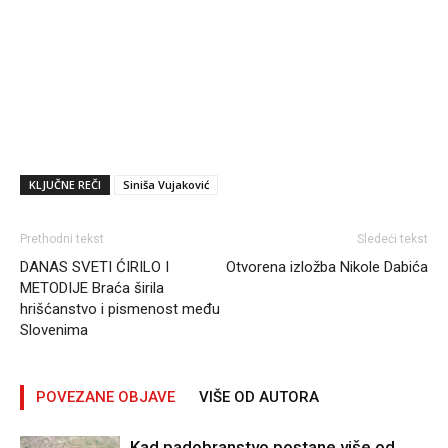
KLJUČNE REČI
Siniša Vujaković
Prethodni tekst
Sledeći tekst
DANAS SVETI ĆIRILO I
Otvorena izložba Nikole Dabića
METODIJE Braća širila
hrišćanstvo i pismenost među
Slovenima
POVEZANE OBJAVE
VIŠE OD AUTORA
Kad padobranstvo postane više od