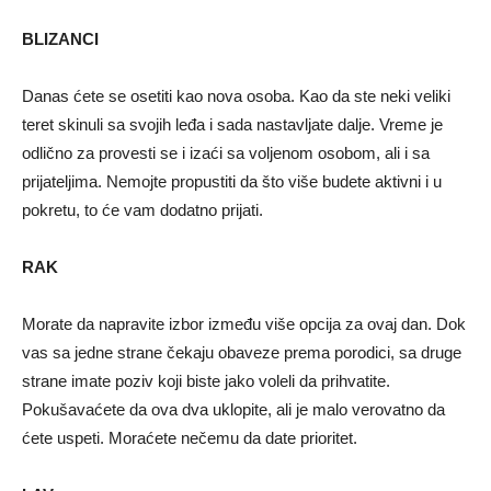
BLIZANCI
Danas ćete se osetiti kao nova osoba. Kao da ste neki veliki
teret skinuli sa svojih leđa i sada nastavljate dalje. Vreme je
odlično za provesti se i izaći sa voljenom osobom, ali i sa
prijateljima. Nemojte propustiti da što više budete aktivni i u
pokretu, to će vam dodatno prijati.
RAK
Morate da napravite izbor između više opcija za ovaj dan. Dok
vas sa jedne strane čekaju obaveze prema porodici, sa druge
strane imate poziv koji biste jako voleli da prihvatite.
Pokušavaćete da ova dva uklopite, ali je malo verovatno da
ćete uspeti. Moraćete nečemu da date prioritet.