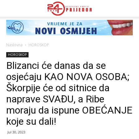
Naslovna
HOROSKOP
HOROSKOP
Blizanci će danas da se
osjećaju KAO NOVA OSOBA;
Škorpije će od sitnice da
naprave SVAĐU, a Ribe
moraju da ispune OBEĆANJE
koje su dali!
Jul 30, 2023