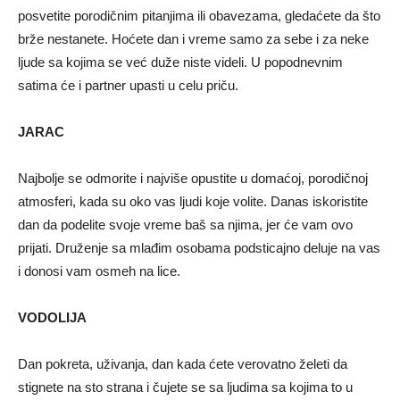
posvetite porodičnim pitanjima ili obavezama, gledaćete da što
brže nestanete. Hoćete dan i vreme samo za sebe i za neke
ljude sa kojima se već duže niste videli. U popodnevnim
satima će i partner upasti u celu priču.
JARAC
Najbolje se odmorite i najviše opustite u domaćoj, porodičnoj
atmosferi, kada su oko vas ljudi koje volite. Danas iskoristite
dan da podelite svoje vreme baš sa njima, jer će vam ovo
prijati. Druženje sa mlađim osobama podsticajno deluje na vas
i donosi vam osmeh na lice.
VODOLIJA
Dan pokreta, uživanja, dan kada ćete verovatno želeti da
stignete na sto strana i čujete se sa ljudima sa kojima to u