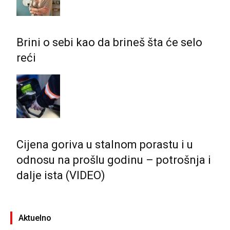
Brini o sebi kao da brineš šta će selo
reći
Cijena goriva u stalnom porastu i u
odnosu na prošlu godinu – potrošnja i
dalje ista (VIDEO)
Aktuelno