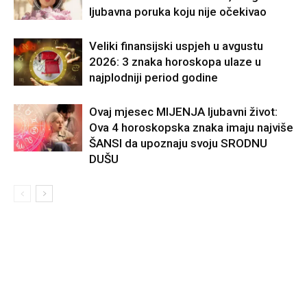
ljubavna poruka koju nije očekivao
Veliki finansijski uspjeh u avgustu
2026: 3 znaka horoskopa ulaze u
najplodniji period godine
Ovaj mjesec MIJENJA ljubavni život:
Ova 4 horoskopska znaka imaju najviše
ŠANSI da upoznaju svoju SRODNU
DUŠU