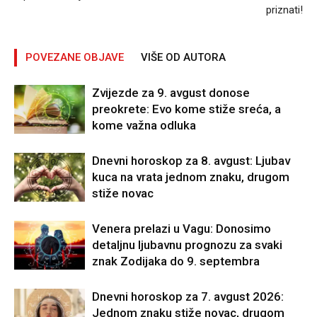
priznati!
POVEZANE OBJAVE
VIŠE OD AUTORA
Zvijezde za 9. avgust donose
preokrete: Evo kome stiže sreća, a
kome važna odluka
Dnevni horoskop za 8. avgust: Ljubav
kuca na vrata jednom znaku, drugom
stiže novac
Venera prelazi u Vagu: Donosimo
detaljnu ljubavnu prognozu za svaki
znak Zodijaka do 9. septembra
Dnevni horoskop za 7. avgust 2026:
Jednom znaku stiže novac, drugom