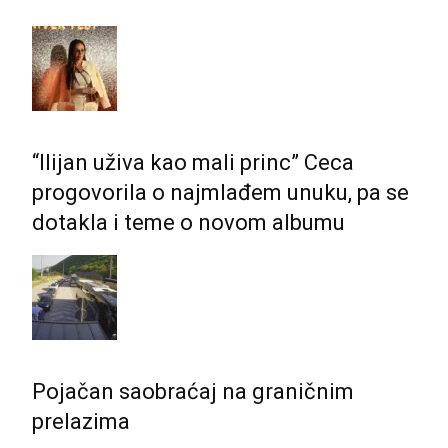
“Ilijan uživa kao mali princ” Ceca
progovorila o najmlađem unuku, pa se
dotakla i teme o novom albumu
Pojačan saobraćaj na graničnim
prelazima