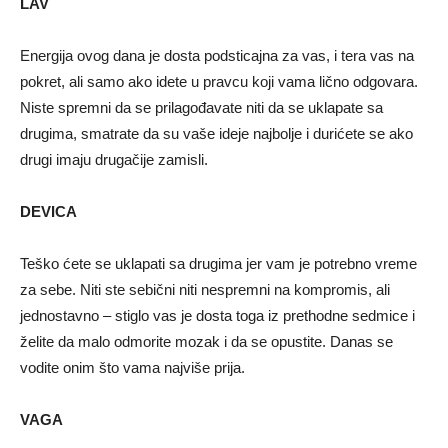
LAV
Energija ovog dana je dosta podsticajna za vas, i tera vas na
pokret, ali samo ako idete u pravcu koji vama lično odgovara.
Niste spremni da se prilagođavate niti da se uklapate sa
drugima, smatrate da su vaše ideje najbolje i durićete se ako
drugi imaju drugačije zamisli.
DEVICA
Teško ćete se uklapati sa drugima jer vam je potrebno vreme
za sebe. Niti ste sebični niti nespremni na kompromis, ali
jednostavno – stiglo vas je dosta toga iz prethodne sedmice i
želite da malo odmorite mozak i da se opustite. Danas se
vodite onim što vama najviše prija.
VAGA