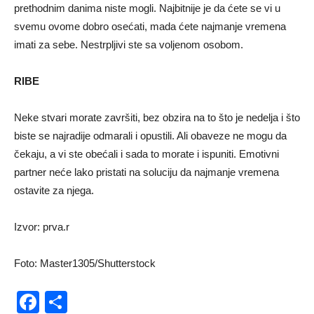
prethodnim danima niste mogli. Najbitnije je da ćete se vi u
svemu ovome dobro osećati, mada ćete najmanje vremena
imati za sebe. Nestrpljivi ste sa voljenom osobom.
RIBE
Neke stvari morate završiti, bez obzira na to što je nedelja i što
biste se najradije odmarali i opustili. Ali obaveze ne mogu da
čekaju, a vi ste obećali i sada to morate i ispuniti. Emotivni
partner neće lako pristati na soluciju da najmanje vremena
ostavite za njega.
Izvor: prva.r
Foto: Master1305/Shutterstock
Facebook
Share