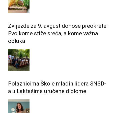
Zvijezde za 9. avgust donose preokrete:
Evo kome stiže sreća, a kome važna
odluka
Polaznicima Škole mladih lidera SNSD-
a u Laktašima uručene diplome