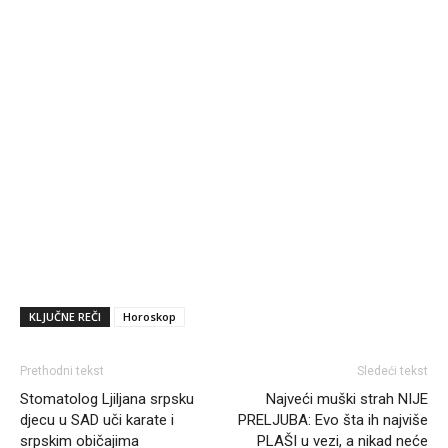
KLJUČNE REČI
Horoskop
Prethodni tekst
Sledeći tekst
Stomatolog Ljiljana srpsku
Najveći muški strah NIJE
djecu u SAD uči karate i
PRELJUBA: Evo šta ih najviše
srpskim običajima
PLAŠI u vezi, a nikad neće