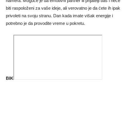
namera. Moguće je da emotivni partner ili prijatelji baš i neće
biti raspoloženi za vaše ideje, ali verovatno je da ćete ih ipak
privoleti na svoju stranu. Dan kada imate višak energije i
potrebno je da provodite vreme u pokretu.
BIK