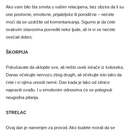
Ako vam bilo šta smeta u vašim relacijama, bez obzira da li su
one poslovne, emotivne, prijateljske ili porodične – nećete
moći da se uzdržite od komentarisanja. Sigurno je da ćete
ovakvim stavovima povrediti neke ljude, ali ni vi se nećete
osećati dobro.
ŠKORPIJA
Pokušavate da uklopite sve, ali nešto uvek iskače iz koloseka.
Danas očekujte nervozu zbog drugih, ali očekujte isto tako da
ćete i vi njima unositi nemir. Dan kada je lako od sitnice
napraviti svađu. I u emotivnim odnosima će se potegnuti
neugodna pitanja.
STRELAC
Ovaj dan je namenjen za provod. Ako budete morali da se