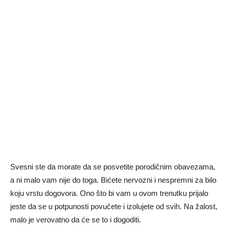
Svesni ste da morate da se posvetite porodičnim obavezama,
a ni malo vam nije do toga. Bićete nervozni i nespremni za bilo
koju vrstu dogovora. Ono što bi vam u ovom trenutku prijalo
jeste da se u potpunosti povučete i izolujete od svih. Na žalost,
malo je verovatno da će se to i dogoditi.