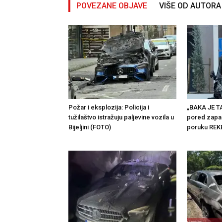
POVEZANE OBJAVE
VIŠE OD AUTORA
Požar i eksplozija: Policija i
„BAKA JE TA
tužilaštvo istražuju paljevine vozila u
pored zapal
Bijeljini (FOTO)
poruku RE