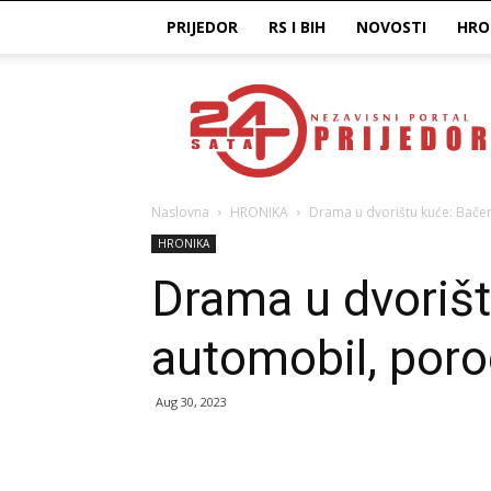
PRIJEDOR
RS I BIH
NOVOSTI
HRO
Prijedor24H
Naslovna
HRONIKA
Drama u dvorištu kuće: Bačen
HRONIKA
Drama u dvorišt
automobil, poro
Aug 30, 2023