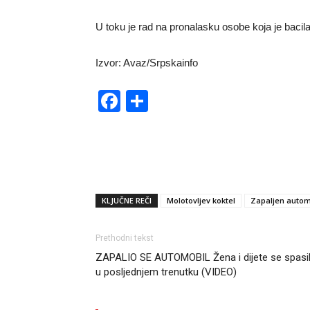
U toku je rad na pronalasku osobe koja je bacila
Izvor: Avaz/Srpskainfo
Facebook
Share
KLJUČNE REČI
Molotovljev koktel
Zapaljen autom
Prethodni tekst
ZAPALIO SE AUTOMOBIL Žena i dijete se spasil
u posljednjem trenutku (VIDEO)