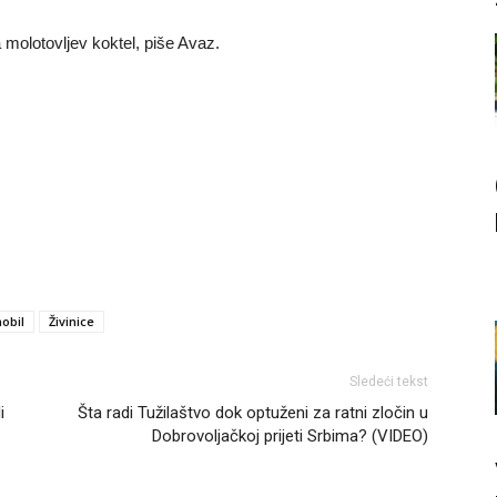
 molotovljev koktel, piše Avaz.
obil
Živinice
Sledeći tekst
i
Šta radi Tužilaštvo dok optuženi za ratni zločin u
Dobrovoljačkoj prijeti Srbima? (VIDEO)