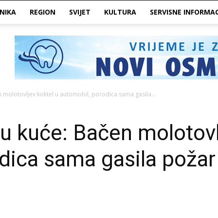
NIKA
REGION
SVIJET
KULTURA
SERVISNE INFORMAC
 molotovljev koktel u automobil, porodica sama gasila...
u kuće: Bačen molotovl
dica sama gasila požar