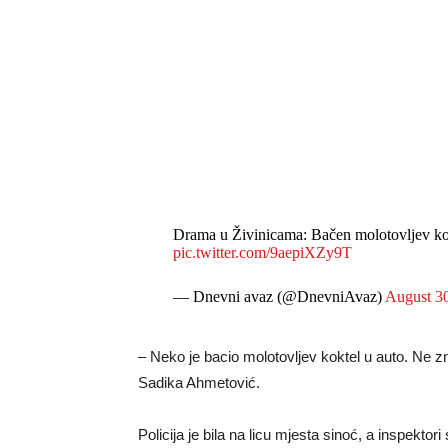
Drama u Živinicama: Bačen molotovljev kok
pic.twitter.com/9aepiXZy9T
— Dnevni avaz (@DnevniAvaz)
August 3
– Neko je bacio molotovljev koktel u auto. Ne zn
Sadika Ahmetović.
Policija je bila na licu mjesta sinoć, a inspektori 