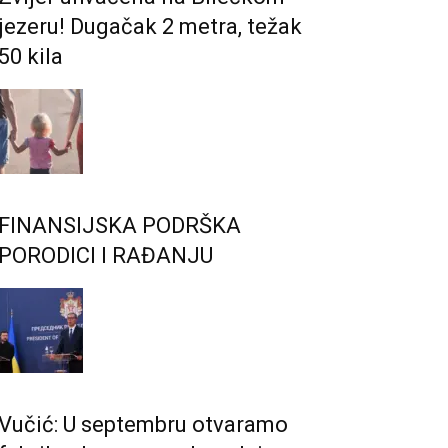
jezeru! Dugačak 2 metra, težak
50 kila
FINANSIJSKA PODRŠKA
PORODICI I RAĐANJU
Vučić: U septembru otvaramo