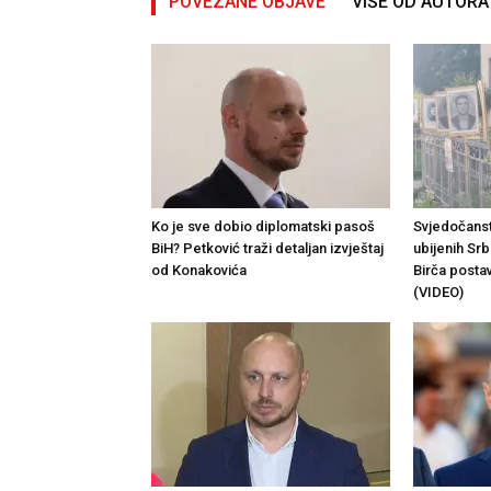
POVEZANE OBJAVE
VIŠE OD AUTORA
Ko je sve dobio diplomatski pasoš
Svjedočanst
BiH? Petković traži detaljan izvještaj
ubijenih Srb
od Konakovića
Birča posta
(VIDEO)