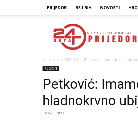
PRIJEDOR
RS I BIH
NOVOSTI
HRO
Prijedor24H
Naslovna
REGION
Petković: Imamo dokaze da su S
REGION
Petković: Imamo
hladnokrvno ubi
Sep 28, 2023