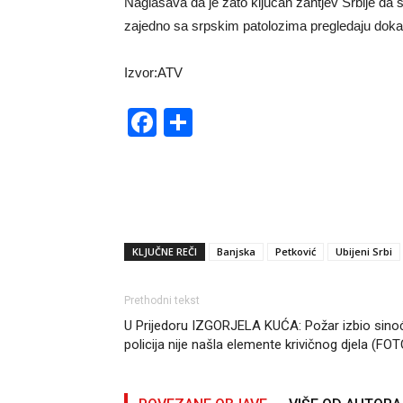
Naglašava da je zato ključan zahtjev Srbije da 
zajedno sa srpskim patolozima pregledaju dokaze 
Izvor:ATV
Facebook
Share
KLJUČNE REČI
Banjska
Petković
Ubijeni Srbi
Prethodni tekst
U Prijedoru IZGORJELA KUĆA: Požar izbio sino
policija nije našla elemente krivičnog djela (FOT