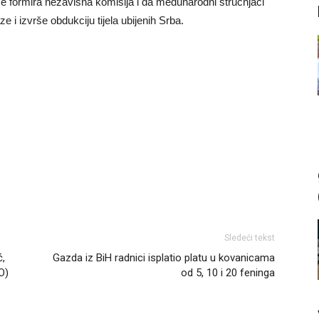
se formira nezavisna komisija i da međunarodni stručnjaci
i izvrše obdukciju tijela ubijenih Srba.
Sledeći tekst
ć,
Gazda iz BiH radnici isplatio platu u kovanicama
O)
od 5, 10 i 20 feninga