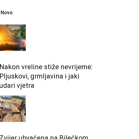
Novo
Nakon vreline stiže nevrijeme:
Pljuskovi, grmljavina i jaki
udari vjetra
Zvijer uhvaćena na Bilećkom