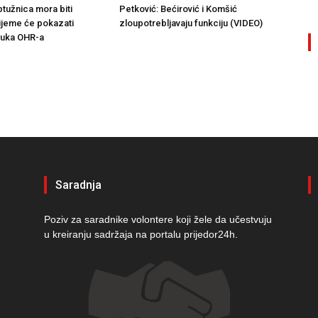
ptužnica mora biti
Petković: Bećirović i Komšić
rijeme će pokazati
zloupotrebljavaju funkciju (VIDEO)
luka OHR-a
Saradnja
Poziv za saradnike volontere koji žele da učestvuju
u kreiranju sadržaja na portalu prijedor24h.