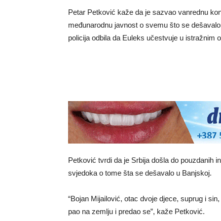
Petar Petković kaže da je sazvao vanrednu kon
međunarodnu javnost o svemu što se dešavalo 
policija odbila da Еuleks učestvuje u istražnim
Petković tvrdi da je Srbija došla do pouzdanih inf
svjedoka o tome šta se dešavalo u Banjskoj.
“Bojan Mijailović, otac dvoje djece, suprug i sin
pao na zemlju i predao se”, kaže Petković.