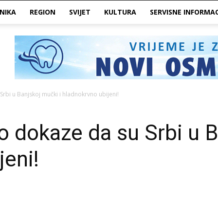
NIKA
REGION
SVIJET
KULTURA
SERVISNE INFORMAC
rbi u Banjskoj mučki i hladnokrvno ubijeni!
 dokaze da su Srbi u B
jeni!