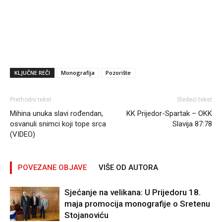
KLJUČNE REČI
Monografija
Pozorište
Prethodni tekst
Sledeći tekst
Mihina unuka slavi rođendan,
KK Prijedor-Spartak – OKK
osvanuli snimci koji tope srca
Slavija 87:78
(VIDEO)
POVEZANE OBJAVE
VIŠE OD AUTORA
Sjećanje na velikana: U Prijedoru 18.
maja promocija monografije o Sretenu
Stojanoviću