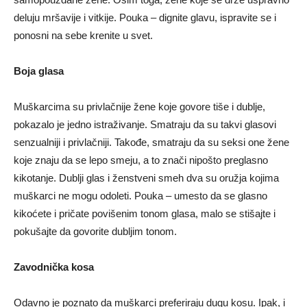
deluju mršavije i vitkije. Pouka – dignite glavu, ispravite se i
ponosni na sebe krenite u svet.
Boja glasa
Muškarcima su privlačnije žene koje govore tiše i dublje,
pokazalo je jedno istraživanje. Smatraju da su takvi glasovi
senzualniji i privlačniji. Takođe, smatraju da su seksi one žene
koje znaju da se lepo smeju, a to znači nipošto preglasno
kikotanje. Dublji glas i ženstveni smeh dva su oružja kojima
muškarci ne mogu odoleti. Pouka – umesto da se glasno
kikoćete i pričate povišenim tonom glasa, malo se stišajte i
pokušajte da govorite dubljim tonom.
Zavodnička kosa
Odavno je poznato da muškarci preferiraju dugu kosu. Ipak, i