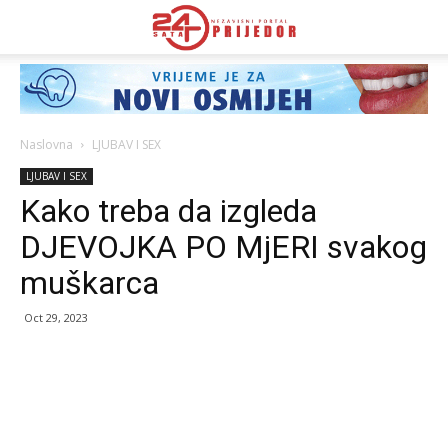
Naslovna
LJUBAV I SEX
LJUBAV I SEX
Kako treba da izgleda
DJEVOJKA PO MjERI svakog
muškarca
Oct 29, 2023