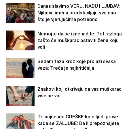
Danas slavimo VERU, NADU I LJUBAV:
Njihova imena predstavljaju sve ono
što je vjerujućima potrebno
Nemojte da se iznenadite: Pet razloga
zašto će muškarac ostaviti ženu koju
voli
Sedam faza kroz koje prolazi svaka
veza: Treća je najkritičnija
Znakovi koji otkrivaju da vas muškarac
više ne voli
Tri najčešće GREŠKE koje ljudi prave
kada se ZALJUBE: Da li prepoznajete