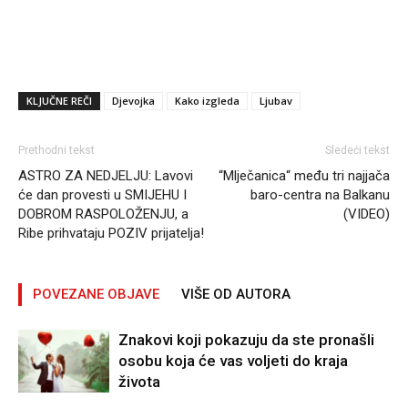
KLJUČNE REČI
Djevojka
Kako izgleda
Ljubav
Prethodni tekst
Sledeći tekst
ASTRO ZA NEDJELJU: Lavovi
“Mlječanica“ među tri najjača
će dan provesti u SMIJEHU I
baro-centra na Balkanu
DOBROM RASPOLOŽENJU, a
(VIDEO)
Ribe prihvataju POZIV prijatelja!
POVEZANE OBJAVE
VIŠE OD AUTORA
Znakovi koji pokazuju da ste pronašli
osobu koja će vas voljeti do kraja
života