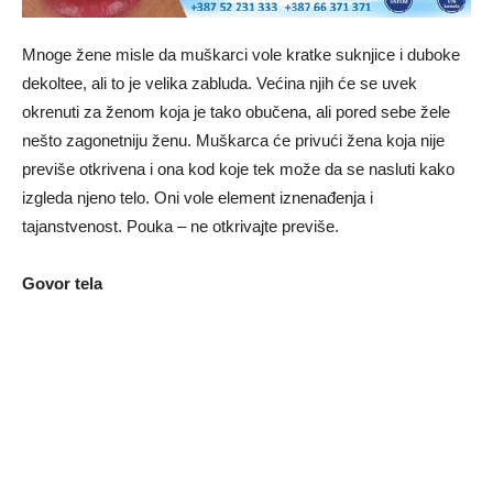
Mnoge žene misle da muškarci vole kratke suknjice i duboke
dekoltee, ali to je velika zabluda. Većina njih će se uvek
okrenuti za ženom koja je tako obučena, ali pored sebe žele
nešto zagonetniju ženu. Muškarca će privući žena koja nije
previše otkrivena i ona kod koje tek može da se nasluti kako
izgleda njeno telo. Oni vole element iznenađenja i
tajanstvenost. Pouka – ne otkrivajte previše.
Govor tela