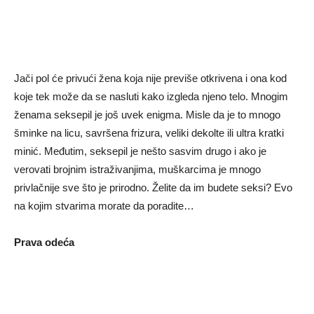
Jači pol će privući žena koja nije previše otkrivena i ona kod
koje tek može da se nasluti kako izgleda njeno telo. Mnogim
ženama seksepil je još uvek enigma. Misle da je to mnogo
šminke na licu, savršena frizura, veliki dekolte ili ultra kratki
minić. Međutim, seksepil je nešto sasvim drugo i ako je
verovati brojnim istraživanjima, muškarcima je mnogo
privlačnije sve što je prirodno. Želite da im budete seksi? Evo
na kojim stvarima morate da poradite…
Prava odeća