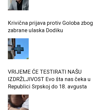
Krivična prijava protiv Goloba zbog
zabrane ulaska Dodiku
VRIJEME ĆE TESTIRATI NAŠU
IZDRŽLJIVOST Evo šta nas čeka u
Republici Srpskoj do 18. avgusta