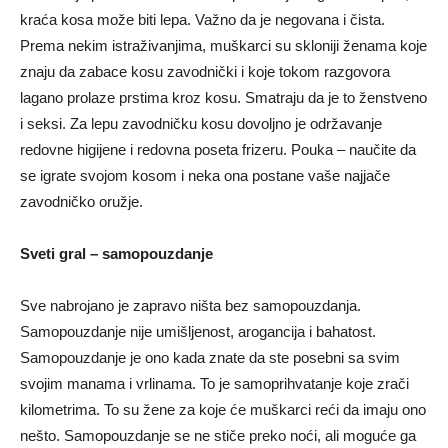
kraća kosa može biti lepa. Važno da je negovana i čista.
Prema nekim istraživanjima, muškarci su skloniji ženama koje
znaju da zabace kosu zavodnički i koje tokom razgovora
lagano prolaze prstima kroz kosu. Smatraju da je to ženstveno
i seksi. Za lepu zavodničku kosu dovoljno je održavanje
redovne higijene i redovna poseta frizeru. Pouka – naučite da
se igrate svojom kosom i neka ona postane vaše najjače
zavodničko oružje.
Sveti gral – samopouzdanje
Sve nabrojano je zapravo ništa bez samopouzdanja.
Samopouzdanje nije umišljenost, arogancija i bahatost.
Samopouzdanje je ono kada znate da ste posebni sa svim
svojim manama i vrlinama. To je samoprihvatanje koje zrači
kilometrima. To su žene za koje će muškarci reći da imaju ono
nešto. Samopouzdanje se ne stiče preko noći, ali moguće ga