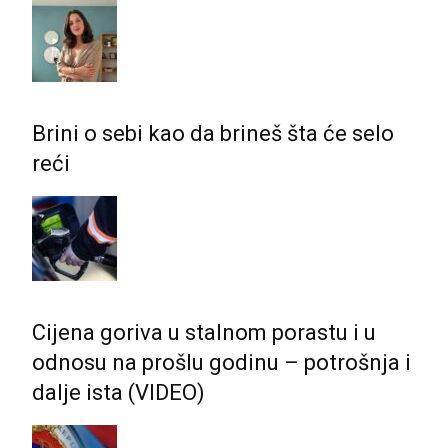
Brini o sebi kao da brineš šta će selo
reći
Cijena goriva u stalnom porastu i u
odnosu na prošlu godinu – potrošnja i
dalje ista (VIDEO)