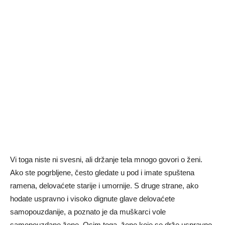
Vi toga niste ni svesni, ali držanje tela mnogo govori o ženi.
Ako ste pogrbljene, često gledate u pod i imate spuštena
ramena, delovaćete starije i umornije. S druge strane, ako
hodate uspravno i visoko dignute glave delovaćete
samopouzdanije, a poznato je da muškarci vole
samopouzdane žene. Osim toga, žene koje se drže uspravno