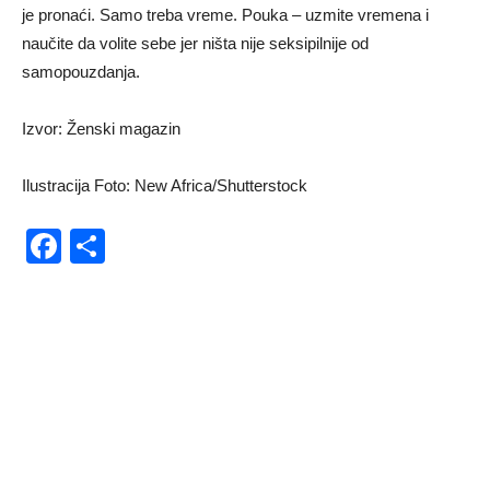
je pronaći. Samo treba vreme. Pouka – uzmite vremena i
naučite da volite sebe jer ništa nije seksipilnije od
samopouzdanja.
Izvor: Ženski magazin
Ilustracija Foto: New Africa/Shutterstock
Facebook
Share