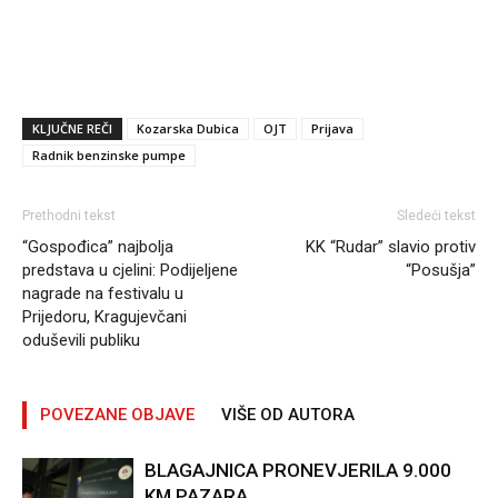
KLJUČNE REČI
Kozarska Dubica
OJT
Prijava
Radnik benzinske pumpe
Prethodni tekst
Sledeći tekst
“Gospođica” najbolja
KK “Rudar” slavio protiv
predstava u cjelini: Podijeljene
“Posušja”
nagrade na festivalu u
Prijedoru, Kragujevčani
oduševili publiku
POVEZANE OBJAVE
VIŠE OD AUTORA
BLAGAJNICA PRONEVJERILA 9.000
KM PAZARA