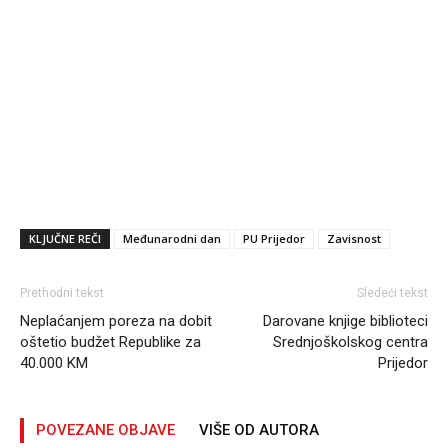
KLJUČNE REČI
Međunarodni dan
PU Prijedor
Zavisnost
Prethodni tekst
Sledeći tekst
Neplaćanjem poreza na dobit
Darovane knjige biblioteci
oštetio budžet Republike za
Srednjoškolskog centra
40.000 KM
Prijedor
POVEZANE OBJAVE
VIŠE OD AUTORA