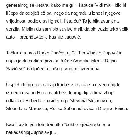
generalnog sekretara, kako me grli i šapuće ‘Vidi mali, bilo bi
lIJepo da odbiješ džipa, nego da nagradu u iznosi njegove
vrijednosti podjele svi igrači‘. I šta ću? To je bila zvanična
verzija. Mislim da sam bio suviše mali, da bih vozio tako veliki
auto – prepričavao je kasnije Jugović.
Tačku je stavio Darko Pančev u 72. Tim Vladice Popovića,
uspio je da nadigra prvaka Južne Amerike iako je Dejan
Savićević isključen u finišu prvog poluvremena.
Uspjeh dobija na značaju kada se zna da su crveno-bijeli
između dva podviga ostali bez dobrog dijela tima zbog
odlazaka Roberta Prosinečkog, Stevana Stojanovića,
Slobodana Marovića, Refika Šabanadžovića i Dragiše Binića.
Kao i to što je u tom trenutku “buktio” građanski rat u
nekadašnjoj Jugoslaviji….