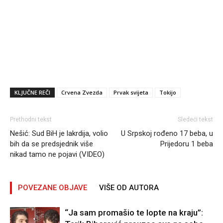
KLJUČNE REČI
Crvena Zvezda
Prvak svijeta
Tokijo
Prethodni tekst
Sledeći tekst
Nešić: Sud BiH je lakrdija, volio
U Srpskoj rođeno 17 beba, u
bih da se predsjednik više
Prijedoru 1 beba
nikad tamo ne pojavi (VIDEO)
POVEZANE OBJAVE
VIŠE OD AUTORA
“Ja sam promašio te lopte na kraju”: