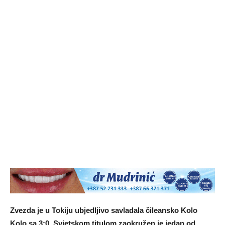
Zvezda je u Tokiju ubjedljivo savladala čileansko Kolo
Kolo sa 3:0. Svjetskom titulom zaokružen je jedan od