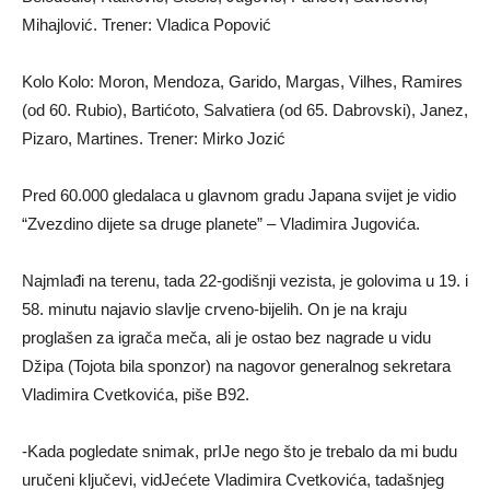
Mihajlović. Trener: Vladica Popović
Kolo Kolo: Moron, Mendoza, Garido, Margas, Vilhes, Ramires
(od 60. Rubio), Bartićoto, Salvatiera (od 65. Dabrovski), Janez,
Pizaro, Martines. Trener: Mirko Jozić
Pred 60.000 gledalaca u glavnom gradu Japana svijet je vidio
“Zvezdino dijete sa druge planete” – Vladimira Jugovića.
Najmlađi na terenu, tada 22-godišnji vezista, je golovima u 19. i
58. minutu najavio slavlje crveno-bijelih. On je na kraju
proglašen za igrača meča, ali je ostao bez nagrade u vidu
Džipa (Tojota bila sponzor) na nagovor generalnog sekretara
Vladimira Cvetkovića, piše B92.
-Kada pogledate snimak, prIJe nego što je trebalo da mi budu
uručeni ključevi, vidJećete Vladimira Cvetkovića, tadašnjeg