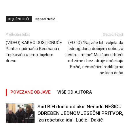
KLJUČNE REČI
Nenad Nešić
Prethodni tekst
Sledeći tekst
(VIDEO) KAKVO DOSTIGNUĆE
(FOTO) “Najviše bih voljela da
Panter nadmašio Kecmana i
jednog dana dobijem sobu za
Tripkovića u crno-bijelom
sestru i mene” Mališani drhteći
dresu
od zime i bez struje dočekuju
Božić, nemoćnim roditeljima
se kida duša
POVEZANE OBJAVE
VIŠE OD AUTORA
Sud BiH donio odluku: Nenadu NEŠIĆU
ODREĐEN JEDNOMJESEČNI PRITVOR,
iza rešetaka idu i Lučić i Dakić