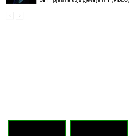
BiH – pjesma koju pjeva je HIT (VIDEO)