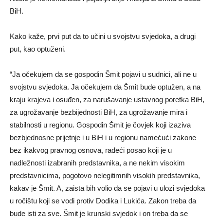
BiH.
Kako kaže, prvi put da to učini u svojstvu svjedoka, a drugi
put, kao optuženi.
“Ja očekujem da se gospodin Šmit pojavi u sudnici, ali ne u
svojstvu svjedoka. Ja očekujem da Šmit bude optužen, a na
kraju krajeva i osuđen, za narušavanje ustavnog poretka BiH,
za ugrožavanje bezbijednosti BiH, za ugrožavanje mira i
stabilnosti u regionu. Gospodin Šmit je čovjek koji izaziva
bezbjednosne prijetnje i u BiH i u regionu namećući zakone
bez ikakvog pravnog osnova, radeći posao koji je u
nadležnosti izabranih predstavnika, a ne nekim visokim
predstavnicima, pogotovo nelegitimnih visokih predstavnika,
kakav je Šmit. A, zaista bih volio da se pojavi u ulozi svjedoka
u ročištu koji se vodi protiv Dodika i Lukića. Zakon treba da
bude isti za sve. Šmit je krunski svjedok i on treba da se