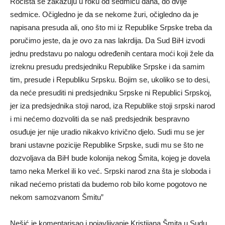
Ročišta se zakazuju u roku od sedmicu dana, do dvije
sedmice. Očigledno je da se nekome žuri, očigledno da je
napisana presuda ali, ono što mi iz Republike Srpske treba da
poručimo jeste, da je ovo za nas lakrdija. Da Sud BiH izvodi
jednu predstavu po nalogu određenih centara moći koji žele da
izreknu presudu predsjedniku Republike Srpske i da samim
tim, presude i Republiku Srpsku. Bojim se, ukoliko se to desi,
da neće presuditi ni predsjedniku Srpske ni Republici Srpskoj,
jer iza predsjednika stoji narod, iza Republike stoji srpski narod
i mi nećemo dozvoliti da se naš predsjednik bespravno
osuđuje jer nije uradio nikakvo krivično djelo. Sudi mu se jer
brani ustavne pozicije Republike Srpske, sudi mu se što ne
dozvoljava da BiH bude kolonija nekog Šmita, kojeg je dovela
tamo neka Merkel ili ko već. Srpski narod zna šta je sloboda i
nikad nećemo pristati da budemo rob bilo kome pogotovo ne
nekom samozvanom Šmitu”
Nešić je komentarisao i pojavljivanje Kristijana Šmita u Sudu