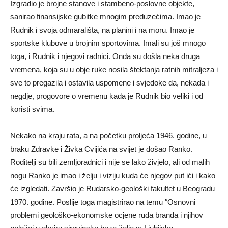
Izgradio je brojne stanove i stambeno-poslovne objekte,
sanirao finansijske gubitke mnogim preduzećima. Imao je
Rudnik i svoja odmarališta, na planini i na moru. Imao je
sportske klubove u brojnim sportovima. Imali su još mnogo
toga, i Rudnik i njegovi radnici. Onda su došla neka druga
vremena, koja su u obje ruke nosila štektanja ratnih mitralјeza i
sve to pregazila i ostavila uspomene i svjedoke da, nekada i
negdje, progovore o vremenu kada je Rudnik bio veliki i od
koristi svima.
Nekako na kraju rata, a na početku prolјeća 1946. godine, u
braku Zdravke i Živka Cvijića na svijet je došao Ranko.
Roditelјi su bili zemlјoradnici i nije se lako živjelo, ali od malih
nogu Ranko je imao i želјu i viziju kuda će njegov put ići i kako
će izgledati. Završio je Rudarsko-geološki fakultet u Beogradu
1970. godine. Poslije toga magistrirao na temu ″Osnovni
problemi geološko-ekonomske ocjene ruda branda i njihov