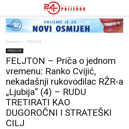
Naslovna
PRIJEDOR
PRIJEDOR
FELJTON – Priča o jednom
vremenu: Ranko Cvijić,
nekadašnji rukovodilac RŽR-a
„Ljubija“ (4) – RUDU
TRETIRATI KAO
DUGOROČNI I STRATEŠKI
CILJ