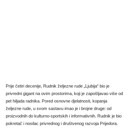
Prije četiri decenije, Rudnik želјezne rude „Ljubija“ bio je
privredni gigant na ovim prostorima, koji je zapošlјavao više od
pet hilјada radnika. Pored osnovne djelatnosti, kopanja
želјezne rude, u svom sastavu imao je i brojne druge: od
proizvodnih do kulturno-sportskih i informativnih. Rudnik je bio
pokretač i nosilac privrednog i društvenog razvoja Prijedora.