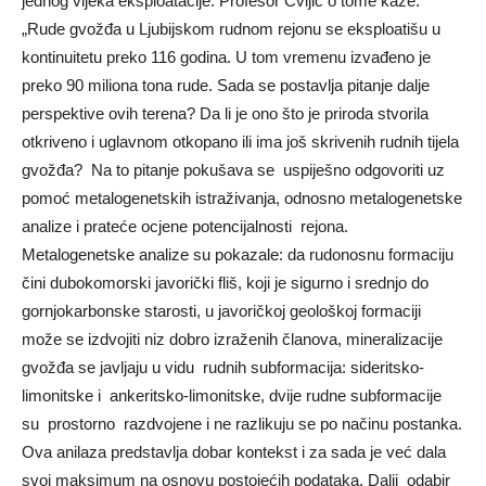
jednog vijeka eksploatacije. Profesor Cvijić o tome kaže:
„Rude gvožđa u Ljubijskom rudnom rejonu se eksploatišu u
kontinuitetu preko 116 godina. U tom vremenu izvađeno je
preko 90 miliona tona rude. Sada se postavlјa pitanje dalјe
perspektive ovih terena? Da li je ono što je priroda stvorila
otkriveno i uglavnom otkopano ili ima još skrivenih rudnih tijela
gvožđa? Na to pitanje pokušava se uspiješno odgovoriti uz
pomoć metalogenetskih istraživanja, odnosno metalogenetske
analize i prateće ocjene potencijalnosti rejona.
Metalogenetske analize su pokazale: da rudonosnu formaciju
čini dubokomorski javorički fliš, koji je sigurno i srednjo do
gornjokarbonske starosti, u javoričkoj geološkoj formaciji
može se izdvojiti niz dobro izraženih članova, mineralizacije
gvožđa se javlјaju u vidu rudnih subformacija: sideritsko-
limonitske i ankeritsko-limonitske, dvije rudne subformacije
su prostorno razdvojene i ne razlikuju se po načinu postanka.
Ova anilaza predstavlјa dobar kontekst i za sada je već dala
svoj maksimum na osnovu postojećih podataka. Dalјi odabir