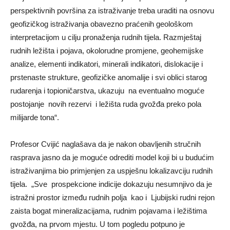
perspektivnih površina za istraživanje treba uraditi na osnovu
geofizičkog istraživanja obavezno praćenih geološkom
interpretacijom u cilјu pronaženja rudnih tijela. Razmještaj
rudnih ležišta i pojava, okolorudne promjene, geohemijske
analize, elementi indikatori, minerali indikatori, dislokacije i
prstenaste strukture, geofizičke anomalije i svi oblici starog
rudarenja i topioničarstva, ukazuju na eventualno moguće
postojanje novih rezervi i ležišta ruda gvožđa preko pola
milijarde tona“.
Profesor Cvijić naglašava da je nakon obavlјenih stručnih
rasprava jasno da je moguće odrediti model koji bi u budućim
istraživanjima bio primjenjen za uspješnu lokalizavciju rudnih
tijela. „Sve prospekcione indicije dokazuju nesumnjivo da je
istražni prostor između rudnih polјa kao i Ljubijski rudni rejon
zaista bogat mineralizacijama, rudnim pojavama i ležištima
gvožđa, na prvom mjestu. U tom pogledu potpuno je