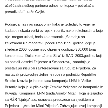
učešća strateškog partnera odnosno, kupca – potrošača,
prerađivača“, kaže Cvijić.
Podsjeća nas naš sagovornik kako je izgledalo to vrijeme
kada se nekada veliki evropski rudnik, nakon okolnosti na koje
nije mogao uticati, borio za opstanak. „Saradnju sa
želјezarom u Smederavu počeli smo 1999. godine, gdje je
slјedeće 2000. godine nivo otpreme dostigao 350.000 tona
koncentrata. Dolaskom „Ju es Stila“ iz SAD 2003.godine, koji
su postali vlasnici Želјezare u Smederevu, saradnja je
prestala jer nisu bili zainteresovani za rudu iz Prijedora. Za
nastavak proizvodnje želјezne rude na području Republike
Srpske izrazila je interes tada kompanija LNM iz Velike
Britanije koja je kupila akcije Zeničke želјezare od kompanije iz
Kuvajta. Kompanija LNM (sada Arselor Mital), koja je zajedno
sa RŽR “Ljubija” a.d. osnovala preduzeće sa sjedištem u
Prijedoru – „Arselor Mital Prijedor“. Zahvalјujući ovoj kompaniji