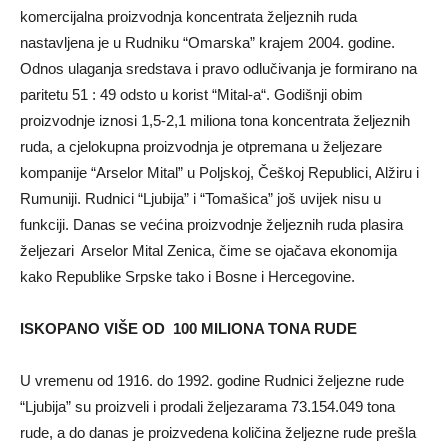
komercijalna proizvodnja koncentrata želјeznih ruda
nastavlјena je u Rudniku “Omarska” krajem 2004. godine.
Odnos ulaganja sredstava i pravo odlučivanja je formirano na
paritetu 51 : 49 odsto u korist “Mital-a“. Godišnji obim
proizvodnje iznosi 1,5-2,1 miliona tona koncentrata želјeznih
ruda, a cjelokupna proizvodnja je otpremana u želјezare
kompanije “Arselor Mital” u Polјskoj, Češkoj Republici, Alžiru i
Rumuniji. Rudnici “Ljubija” i “Tomašica” još uvijek nisu u
funkciji. Danas se većina proizvodnje želјeznih ruda plasira
želјezari Arselor Mital Zenica, čime se ojačava ekonomija
kako Republike Srpske tako i Bosne i Hercegovine.
ISKOPANO VIŠE OD 100 MILIONA TONA RUDE
U vremenu od 1916. do 1992. godine Rudnici želјezne rude
“Ljubija” su proizveli i prodali želјezarama 73.154.049 tona
rude, a do danas je proizvedena količina želјezne rude prešla