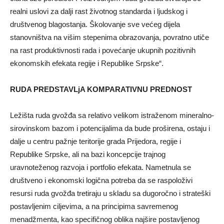
realni uslovi za dalјi rast životnog standarda i lјudskog i
društvenog blagostanja. Školovanje sve većeg dijela
stanovništva na višim stepenima obrazovanja, povratno utiče
na rast produktivnosti rada i povećanje ukupnih pozitivnih
ekonomskih efekata regije i Republike Srpske“.
RUDA PREDSTAVLjA KOMPARATIVNU PREDNOST
Ležišta ruda gvožđa sa relativo velikom istraženom mineralno-
sirovinskom bazom i potencijalima da bude proširena, ostaju i
dalјe u centru pažnje teritorije grada Prijedora, regije i
Republike Srpske, ali na bazi koncepcije trajnog
uravnoteženog razvoja i portfolio efekata. Nametnula se
društveno i ekonomski logična potreba da se raspoloživi
resursi ruda gvožđa tretiraju u skladu sa dugoročno i strateški
postavlјenim cilјevima, a na principima savremenog
menadžmenta, kao specifičnog oblika najšire postavlјenog