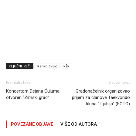
KLJUČNE REČI
Ranko Cvijić
RŽR
Prethodni tekst
Sledeći tekst
Koncertom Dejana Ćuluma
Gradonačelnik organizovao
otvoren “Zimski grad”
prijem za članove Taekvondo
kluba ” Ljubija” (FOTO)
POVEZANE OBJAVE
VIŠE OD AUTORA