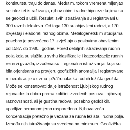
kontinuitetu traju do danas. Međutim, tokom vremena mijenjao
se intezitet istraživanja, njihov obim i radne hipoteze kojima su
se geolozi služili. Rezulati svih istraživanja su registrovani u
300 raznih tekstova. Od toga 130 su objavlјeni radovi, a 170
izvještaji i elaborati raznog obima. Metalogenetskim studijama
posebno je posvećeno 17 izvještaja o poslovima obavlјenim
od 1987. do 1990. godine. Pored detalјnih istraživanja rudnih
polјa koja su služila u svrhu klasifikacije i kategorizacije rudnih
rezervi gvožđa, izvođena su i regionalna istraživanja, koja su
bila orjentisana na provjeru geofizičkih anomalija i registrovane
mineralizacije u svrhu p?o?ronalaska rudnih ležišta gvožđa.
Može se konstatovati da je istraženost Ljubijskog rudnog
rejona dosta dobra prema količini izvedenih poslova i njihovoj
raznovrsnosti, ali je gustina radova, posebno geoloških,
upadlјivo neravnomjerno raspoređena. Nјihova veća
koncentracija pretežno je vezana za rudna ležišta i rudna polјa.
Između njih istraživanja su svedena na minimum. Geofizička