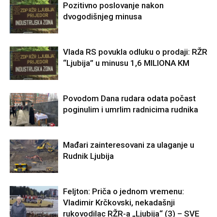
Pozitivno poslovanje nakon
dvogodišnjeg minusa
Vlada RS povukla odluku o prodaji: RŽR
“Ljubija” u minusu 1,6 MILIONA KM
Povodom Dana rudara odata počast
poginulim i umrlim radnicima rudnika
Mađari zainteresovani za ulaganje u
Rudnik Ljubija
Felјton: Priča o jednom vremenu:
Vladimir Krčkovski, nekadašnji
rukovodilac RŽR-a „Ljubija“ (3) – SVE