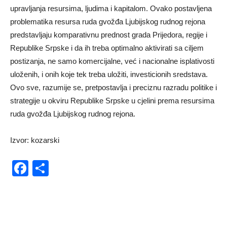
upravlјanja resursima, lјudima i kapitalom. Ovako postavlјena
problematika resursa ruda gvožđa Ljubijskog rudnog rejona
predstavlјaju komparativnu prednost grada Prijedora, regije i
Republike Srpske i da ih treba optimalno aktivirati sa cilјem
postizanja, ne samo komercijalne, već i nacionalne isplativosti
uloženih, i onih koje tek treba uložiti, investicionih sredstava.
Ovo sve, razumije se, pretpostavlјa i preciznu razradu politike i
strategije u okviru Republike Srpske u cjelini prema resursima
ruda gvožđa Ljubijskog rudnog rejona.
Izvor: kozarski
Facebook
Share