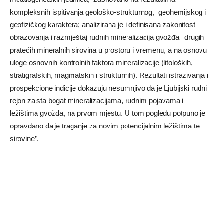
kompleksnih ispitivanja geološko-strukturnog, geohemijskog i
geofizičkog karaktera; analizirana je i definisana zakonitost
obrazovanja i razmještaj rudnih mineralizacija gvožđa i drugih
pratećih mineralnih sirovina u prostoru i vremenu, a na osnovu
uloge osnovnih kontrolnih faktora mineralizacije (litoloških,
stratigrafskih, magmatskih i strukturnih). Rezultati istraživanja i
prospekcione indicije dokazuju nesumnjivo da je Ljubijski rudni
rejon zaista bogat mineralizacijama, rudnim pojavama i
ležištima gvožđa, na prvom mjestu. U tom pogledu potpuno je
opravdano dalјe traganje za novim potencijalnim ležištima te
sirovine”.