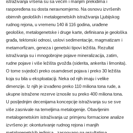
istraživanja vršena su sa većim i manjim prekidima i
raspoređena su dosta neravnomjerno. Na osnovu izvršenih
obimnih geoloških i metalogenetskih istraživanja Ljubijskog
rudnog rejona, u vremenu 140 ili 116 godina, urađene
geološke, metalogenetske i druge karte, definisana je geološka
građa, tektonski odnosi, uslovi sedimentacije, magmatizam i
metamorfizam, geneza i genetski tipovi ležišta. Rezultat
istraživanja su i mnogobrojne pojave mineralizacija, zatim,
rudne pojave i više ležišta gvožđa (siderita, ankerita i limonita).
O tome svjedoči preko osamdeset pojava i preko 30 ležišta
koja su bila u eksploataciji. Neka od njih imaju i velike
dimenzije. Iz njih je izvađeno preko 110 miliona tona rude, a
ukupne istražene rezerve iznosile su preko 400 miliona tona.
U poslјednjim decenijama koncepcije istraživanja su se sve
više zasnivale na temelјima metalogenije. Obavlјenim
metalogenetskim istraživanja uz primjenu formacione analize
izvršeno je: okonturivanje rudnog rejona i manjih
metalogenetskih jedinica, zasnovano na rezultatima