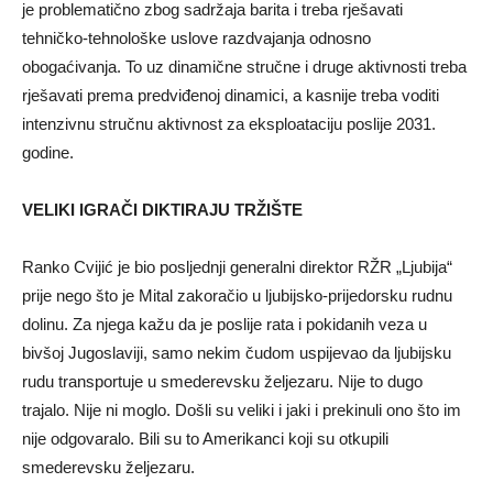
je problematično zbog sadržaja barita i treba rješavati
tehničko-tehnološke uslove razdvajanja odnosno
obogaćivanja. To uz dinamične stručne i druge aktivnosti treba
rješavati prema predviđenoj dinamici, a kasnije treba voditi
intenzivnu stručnu aktivnost za eksploataciju poslije 2031.
godine.
VELIKI IGRAČI DIKTIRAJU TRŽIŠTE
Ranko Cvijić je bio poslјednji generalni direktor RŽR „Ljubija“
prije nego što je Mital zakoračio u lјubijsko-prijedorsku rudnu
dolinu. Za njega kažu da je poslije rata i pokidanih veza u
bivšoj Jugoslaviji, samo nekim čudom uspijevao da lјubijsku
rudu transportuje u smederevsku želјezaru. Nije to dugo
trajalo. Nije ni moglo. Došli su veliki i jaki i prekinuli ono što im
nije odgovaralo. Bili su to Amerikanci koji su otkupili
smederevsku želјezaru.