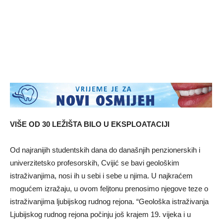
VIŠE OD 30 LEŽIŠTA BILO U EKSPLOATACIJI
Od najranijih studentskih dana do današnjih penzionerskih i
univerzitetsko profesorskih, Cvijić se bavi geološkim
istraživanjima, nosi ih u sebi i sebe u njima. U najkraćem
mogućem izražaju, u ovom felјtonu prenosimo njegove teze o
istraživanjima lјubijskog rudnog rejona. “Geološka istraživanja
Ljubijskog rudnog rejona počinju još krajem 19. vijeka i u