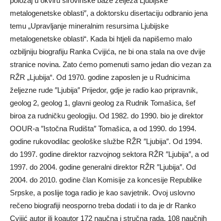
položaj u okviru sirovinske baze želјeza Ljubijske
metalogenetske oblasti″, a doktorsku disertaciju odbranio jena
temu „Upravlјanje mineralnim resursima Ljubijske
metalogenetske oblasti“. Kada bi htjeli da napišemo malo
ozbilјniju biografiju Ranka Cvijića, ne bi ona stala na ove dvije
stranice novina. Zato ćemo pomenuti samo jedan dio vezan za
RŽR „Ljubija“. Od 1970. godine zaposlen je u Rudnicima
želјezne rude ″Ljubija″ Prijedor, gdje je radio kao pripravnik,
geolog 2, geolog 1, glavni geolog za Rudnik Tomašica, šef
biroa za rudničku geologiju. Od 1982. do 1990. bio je direktor
OOUR-a ″Istočna Rudišta″ Tomašica, a od 1990. do 1994.
godine rukovodilac geološke službe RŽR ″Ljubija″. Od 1994.
do 1997. godine direktor razvojnog sektora RŽR ″Ljubija″, a od
1997. do 2004. godine generalni direktor RŽR ″Ljubija″. Od
2004. do 2010. godine član Komisije za koncesije Republike
Srpske, a poslije toga radio je kao savjetnik. Ovoj uslovno
rečeno biografiji neosporno treba dodati i to da je dr Ranko
Cvijić autor ili koautor 172 naučna i stručna rada, 108 naučnih