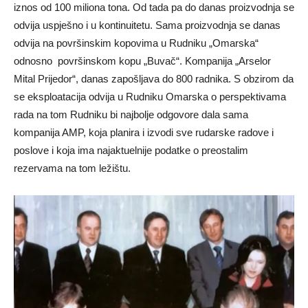
iznos od 100 miliona tona. Od tada pa do danas proizvodnja se
odvija uspješno i u kontinuitetu. Sama proizvodnja se danas
odvija na površinskim kopovima u Rudniku „Omarska“
odnosno površinskom kopu „Buvač“. Kompanija „Arselor
Mital Prijedor“, danas zapošlјava do 800 radnika. S obzirom da
se eksploatacija odvija u Rudniku Omarska o perspektivama
rada na tom Rudniku bi najbolјe odgovore dala sama
kompanija AMP, koja planira i izvodi sve rudarske radove i
poslove i koja ima najaktuelnije podatke o preostalim
rezervama na tom ležištu.