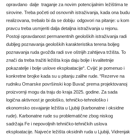
opravdano dalјe traganje za novim potencijalnim ležištima te
sirovine. Treba početi od osnovnih istraživanja, kada ona budu
realizovana, trebalo bi da se dobiju odgovori na pitanje: u kom
pravcu treba usmjeriti dalјa detalјna istraživanja u rejonu.
Postoji opravdanost permanentnih geoloških istraživanja radi
dublјeg poznavanja geoloških karakteristika terena bolјeg
poznavanja ruda gvožđa radi sve oštrijih zahtijeva tržišta. To
znači da treba tražiti ležišta koja daju bolјe i kvalitetnije
pokazatelјe i bolјe uslove eksploatacije“. Cvijić je pomenuo i
konkretne brojke kada su u pitanju zalihe rude. “Rezerve na
rudniku Omarske površinski kop Buvač prema projektovanoj
proizvornji mogu da traju do kraja 2025. godine. Za sada
logična aktivnost je geološko, tehničko-tehnološko i
ekonomsko osvajanje ležišta u Ljubiji (karbonatne i oksidne
rude). Karbonatne rude su problematične zbog niskog
sadržaja Fe i nepovolјnih tehničko-tehničkih uslova
eksploatacije. Najveće ležišta oksidnih ruda u Ljubiji, Vidrenjak