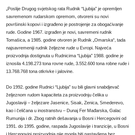
„Poslije Drugog svjetskog rata Rudnik “Ljubija” je opremlјen
savremenom rudarskom opremom, otvoreni su novi
površinski kopovi i izgrađeno je postrojenje za obogaćivanje
rude. Godine 1967. izgrađen je novi, savremeni rudnik
Tomašica, a 1985. godine otvoren je Rudnik „Omarska“, tada
najsavremeniji rudnik želјezne rude u Evropi. Najveća
proizvodnja dostignuta u Rudnicima “Ljubija” 1988. godine je
iznosila 4.198.273 tona rovne rude, 3.552.600 tona robne rude i
13.768.768 tona otkrivke i jalovine.
Do 1992. godine Rudnici “Ljubija” su bili glavni snabdjevač
želјeznom rudom kapaciteta za proizvodnju čelika u
Jugoslaviji – želјezare Jasenice, Sisak, Zenica, Smederevo,
kao i čeličana u inostranstvu – Dunaj Fer Mađarska, Galac
Rumunija i dr. Zbog ratnih dešavanja u Bosni i Hercegovini od
1991. do 1995. godine, raspada Jugoslavije i tranzicije, u Bosni
i Hercegovini proizvodnja nije mogla biti nastavlјena bez