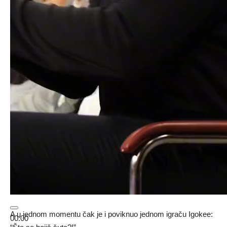
A u jednom momentu čak je i poviknuo jednom igraču Igokee:
00:00