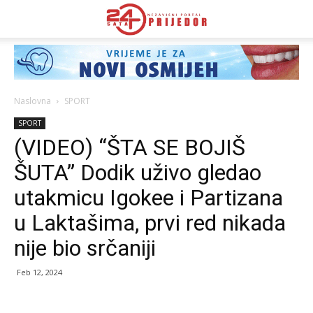
Naslovna
SPORT
SPORT
(VIDEO) “ŠTA SE BOJIŠ
ŠUTA” Dodik uživo gledao
utakmicu Igokee i Partizana
u Laktašima, prvi red nikada
nije bio srčaniji
Feb 12, 2024