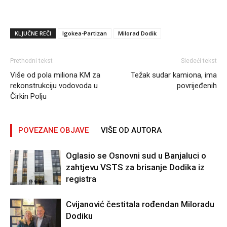
KLJUČNE REČI
Igokea-Partizan
Milorad Dodik
Prethodni tekst
Sledeći tekst
Više od pola miliona KM za
Težak sudar kamiona, ima
rekonstrukciju vodovoda u
povrijeđenih
Čirkin Polju
POVEZANE OBJAVE
VIŠE OD AUTORA
Oglasio se Osnovni sud u Banjaluci o
zahtjevu VSTS za brisanje Dodika iz
registra
Cvijanović čestitala rođendan Miloradu
Dodiku