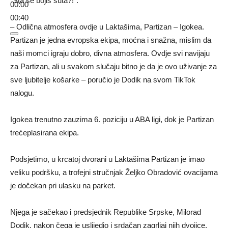
“Šta se bojiš šuta?!”.
00:00
00:40
– Odlična atmosfera ovdje u Laktašima, Partizan – Igokea.
Partizan je jedna evropska ekipa, moćna i snažna, mislim da
naši momci igraju dobro, divna atmosfera. Ovdje svi navijaju
za Partizan, ali u svakom slučaju bitno je da je ovo uživanje za
sve ljubitelje košarke – poručio je Dodik na svom TikTok
nalogu.
Igokea trenutno zauzima 6. poziciju u ABA ligi, dok je Partizan
trećeplasirana ekipa.
Podsjetimo, u krcatoj dvorani u Laktašima Partizan je imao
veliku podršku, a trofejni stručnjak Željko Obradović ovacijama
je dočekan pri ulasku na parket.
Njega je sačekao i predsjednik Republike Srpske, Milorad
Dodik, nakon čega je uslijedio i srdačan zagrljaj njih dvojice.