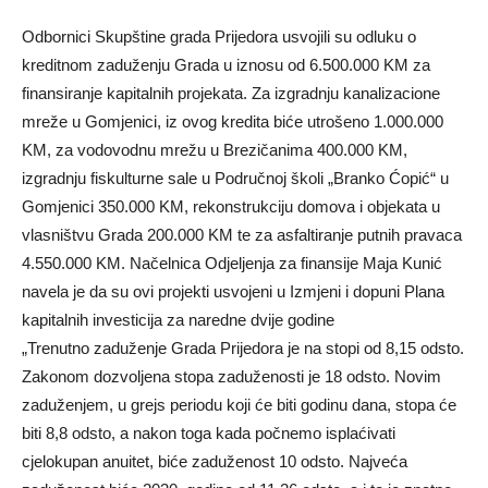
Odbornici Skupštine grada Prijedora usvojili su odluku o
kreditnom zaduženju Grada u iznosu od 6.500.000 KM za
finansiranje kapitalnih projekata. Za izgradnju kanalizacione
mreže u Gomjenici, iz ovog kredita biće utrošeno 1.000.000
KM, za vodovodnu mrežu u Brezičanima 400.000 KM,
izgradnju fiskulturne sale u Područnoj školi „Branko Ćopić“ u
Gomjenici 350.000 KM, rekonstrukciju domova i objekata u
vlasništvu Grada 200.000 KM te za asfaltiranje putnih pravaca
4.550.000 KM. Načelnica Odjeljenja za finansije Maja Kunić
navela je da su ovi projekti usvojeni u Izmjeni i dopuni Plana
kapitalnih investicija za naredne dvije godine
„Trenutno zaduženje Grada Prijedora je na stopi od 8,15 odsto.
Zakonom dozvoljena stopa zaduženosti je 18 odsto. Novim
zaduženjem, u grejs periodu koji će biti godinu dana, stopa će
biti 8,8 odsto, a nakon toga kada počnemo isplaćivati
cjelokupan anuitet, biće zaduženost 10 odsto. Najveća