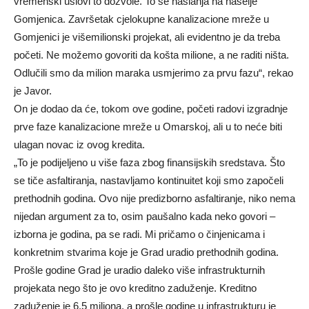
vremenski uslovi to dozvole. To se naslanja na naselje
Gomjenica. Završetak cjelokupne kanalizacione mreže u
Gomjenici je višemilionski projekat, ali evidentno je da treba
početi. Ne možemo govoriti da košta milione, a ne raditi ništa.
Odlučili smo da milion maraka usmjerimo za prvu fazu“, rekao
je Javor.
On je dodao da će, tokom ove godine, početi radovi izgradnje
prve faze kanalizacione mreže u Omarskoj, ali u to neće biti
ulagan novac iz ovog kredita.
„To je podijeljeno u više faza zbog finansijskih sredstava. Što
se tiče asfaltiranja, nastavljamo kontinuitet koji smo započeli
prethodnih godina. Ovo nije predizborno asfaltiranje, niko nema
nijedan argument za to, osim paušalno kada neko govori –
izborna je godina, pa se radi. Mi pričamo o činjenicama i
konkretnim stvarima koje je Grad uradio prethodnih godina.
Prošle godine Grad je uradio daleko više infrastrukturnih
projekata nego što je ovo kreditno zaduženje. Kreditno
zaduženje je 6,5 miliona, a prošle godine u infrastrukturu je