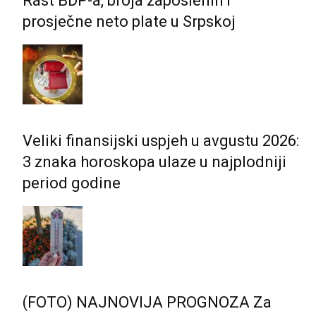
Rast BDP-a, broja zaposlenih i
prosječne neto plate u Srpskoj
Veliki finansijski uspjeh u avgustu 2026:
3 znaka horoskopa ulaze u najplodniji
period godine
(FOTO) NAJNOVIJA PROGNOZA Za