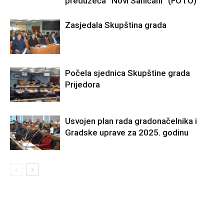
preduzeća “Novi Saničani” (FOTO)
Zasjedala Skupština grada
Počela sjednica Skupštine grada
Prijedora
Usvojen plan rada gradonačelnika i
Gradske uprave za 2025. godinu