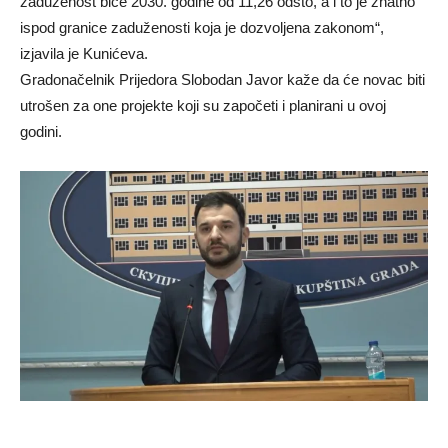
zaduženost biće 2030. godine od 11,26 odsto, a i to je znatno
ispod granice zaduženosti koja je dozvoljena zakonom“,
izjavila je Kunićeva.
Gradonačelnik Prijedora Slobodan Javor kaže da će novac biti
utrošen za one projekte koji su započeti i planirani u ovoj
godini.