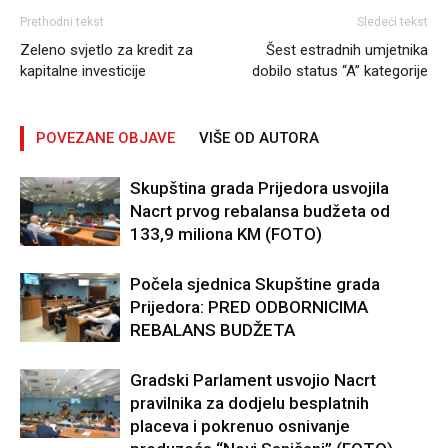
Prethodni tekst
Sledeći tekst
Zeleno svjetlo za kredit za
Šest estradnih umjetnika
kapitalne investicije
dobilo status “A” kategorije
POVEZANE OBJAVE
VIŠE OD AUTORA
Skupština grada Prijedora usvojila
Nacrt prvog rebalansa budžeta od
133,9 miliona KM (FOTO)
Počela sjednica Skupštine grada
Prijedora: PRED ODBORNICIMA
REBALANS BUDŽETA
Gradski Parlament usvojio Nacrt
pravilnika za dodjelu besplatnih
placeva i pokrenuo osnivanje