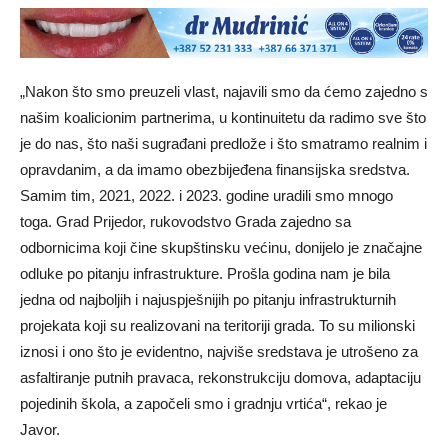
„Nakon što smo preuzeli vlast, najavili smo da ćemo zajedno s
našim koalicionim partnerima, u kontinuitetu da radimo sve što
je do nas, što naši sugrađani predlože i što smatramo realnim i
opravdanim, a da imamo obezbijeđena finansijska sredstva.
Samim tim, 2021, 2022. i 2023. godine uradili smo mnogo
toga. Grad Prijedor, rukovodstvo Grada zajedno sa
odbornicima koji čine skupštinsku većinu, donijelo je značajne
odluke po pitanju infrastrukture. Prošla godina nam je bila
jedna od najboljih i najuspješnijih po pitanju infrastrukturnih
projekata koji su realizovani na teritoriji grada. To su milionski
iznosi i ono što je evidentno, najviše sredstava je utrošeno za
asfaltiranje putnih pravaca, rekonstrukciju domova, adaptaciju
pojedinih škola, a započeli smo i gradnju vrtića“, rekao je
Javor.