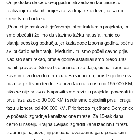
On je dodao da će u ovoj godini biti zadržan kontinuitet u
realizaciji kapitalnih projekata, za koja nisu dovoljna samo
sredstva u budžetu.
„Prioritet je nastavak rješavanja infrastrukturnih projekata, to
smo obećali i želimo da stavimo tačku na asfaltiranje po
pitanju seoskog područja, jer kada dođe izborna godina, počnu
svi pričati o asfaltiranju. Međutim, mi smo počeli davno prije.
Kao što sam rekao, prošle godine asfaltirali smo preko 140
putnih pravaca. Što se tiče prioriteta za dalje, odlučili smo da
završimo vodovodnu mrežu u Brezičanima, prošle godine dva
puta raspisli smo tender za prvu fazu u iznosu od 155.000 KM,
niko se nije prijavio. Napravili smo reviziju projekta, povećali tu
prvu fazu za oko 30.000 KM i sada smo objedinili prvu i drugu
fazu u iznosu od 400.000 KM. Prioritet za mještane Gomjenice
je početak izgradnje kanalizacione mreže. Za 15-tak dana
ćemo u naselju Krajina Celpak izgraditi kanalizacionu mrežu.
Izabran je najpovoljniji ponuđač, uvešćemo ga u posao čim