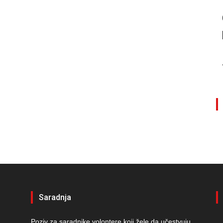
Saradnja
Poziv za saradnike volontere koji žele da učestvuju