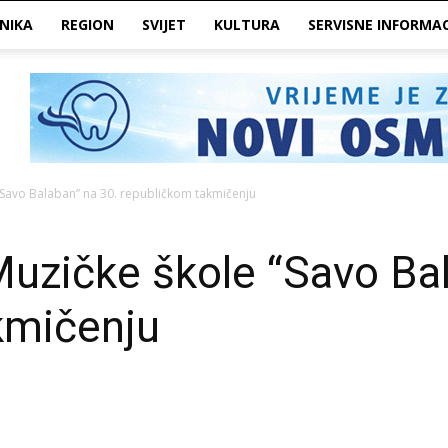
NIKA
REGION
SVIJET
KULTURA
SERVISNE INFORMAC
e “Savo Balaban” na 30. republičkom takmičenju
 Muzičke škole “Savo Ba
kmičenju