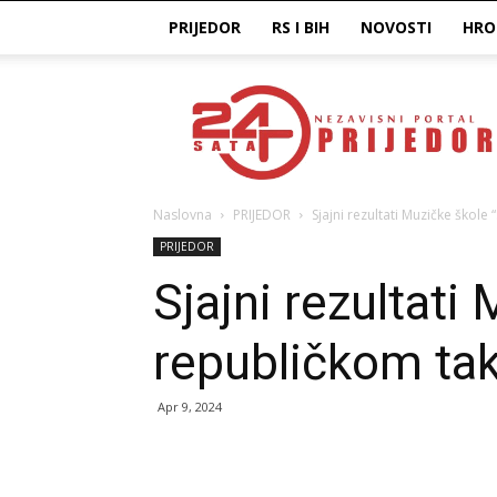
PRIJEDOR
RS I BIH
NOVOSTI
HRO
Prijedor24H
Naslovna
PRIJEDOR
Sjajni rezultati Muzičke škol
PRIJEDOR
Sjajni rezultati
republičkom ta
Apr 9, 2024