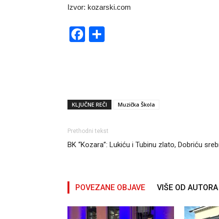
Izvor: kozarski.com
Facebook
Share
KLJUČNE REČI
Muzička Škola
Prethodni tekst
BK “Kozara”: Lukiću i Tubinu zlato, Dobriću sre
POVEZANE OBJAVE
VIŠE OD AUTORA