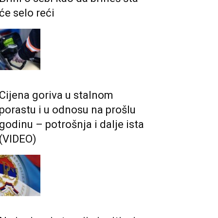
će selo reći
Cijena goriva u stalnom
porastu i u odnosu na prošlu
godinu – potrošnja i dalje ista
(VIDEO)