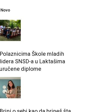
Novo
Polaznicima Škole mladih
lidera SNSD-a u Laktašima
uručene diplome
Brini o sebi kao da brineš šta