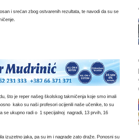
nosan i srećan zbog ostvarenih rezultata, te navodi da su se
mičenje.
u, što je reper našeg školskog takmičenja koje smo imali
dnosno kako su naši profesori ocijenili naše učenike, to su
da se ukupno radi o 1 specijalnoj nagradi, 13 prvih, 16
bila izuzetno jaka, pa su im i nagrade zato draže. Ponosni su