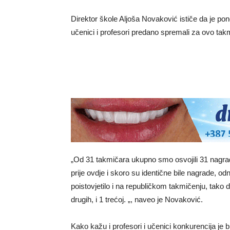
Direktor škole Aljoša Novaković ističe da je po
učenici i profesori predano spremali za ovo tak
„Od 31 takmičara ukupno smo osvojili 31 nagrad
prije ovdje i skoro su identične bile nagrade, o
poistovjetilo i na republičkom takmičenju, tako 
drugih, i 1 trećoj. „, naveo je Novaković.
Kako kažu i profesori i učenici konkurencija je 