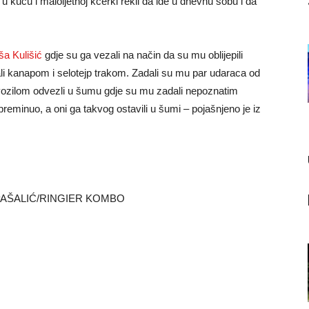
 kuću i maloljetnoj kćerki rekli da ide u dnevnu sobu i da
ša Kulišić
gdje su ga vezali na način da su mu oblijepili
ali kanapom i selotejp trakom. Zadali su mu par udaraca od
e i vozilom odvezli u šumu gdje su mu zadali nepoznatim
eminuo, a oni ga takvog ostavili u šumi – pojašnjeno je iz
PAŠALIĆ/RINGIER KOMBO