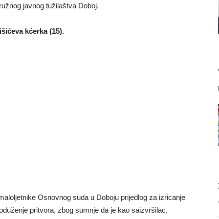
užnog javnog tužilaštva Doboj.
šićeva kćerka (15).
a maloljetnike Osnovnog suda u Doboju prijedlog za izricanje
duženje pritvora, zbog sumnje da je kao saizvršilac,