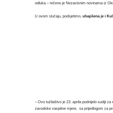
odluka – rečeno je Nezavisnim novinama iz Okr
U ovom slučaju, podsjetimo,
uhapšena je i Kuli
– Ovo tužilaštvo je 23. aprila podnijelo sudiji z
zavodske vaspitne mjere, sa prijedlogom za pro