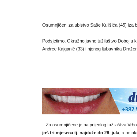
Osumnjičeni za ubistvo Saše Kulišića (45) iza b
Podsjetimo, Okružno javno tužilaštvo Doboj u k
Andree Kajganić (33) i njenog ljubavnika Draže
– Za osumnjičene je na prijedlog tužilaštva Vrh
još tri mjeseca tj. najduže do 29. jula
, a po o