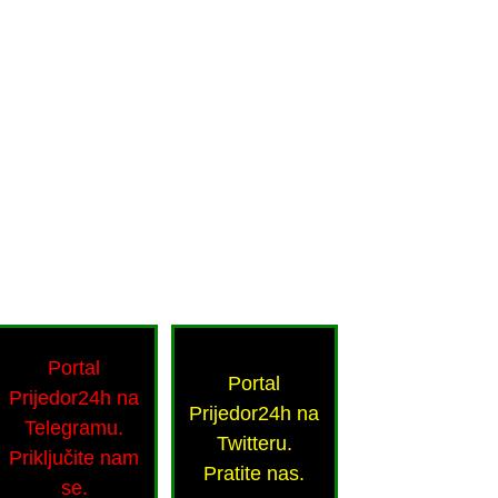
Portal
Portal
Prijedor24h na
Prijedor24h na
Telegramu.
Twitteru.
Priključite nam
Pratite nas.
se.