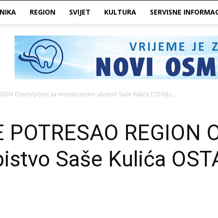
NIKA
REGION
SVIJET
KULTURA
SERVISNE INFORMAC
ION Osumnjičeni za monstruozno ubistvo Saše Kulića OSTAJU...
E POTRESAO REGION Os
istvo Saše Kulića OS