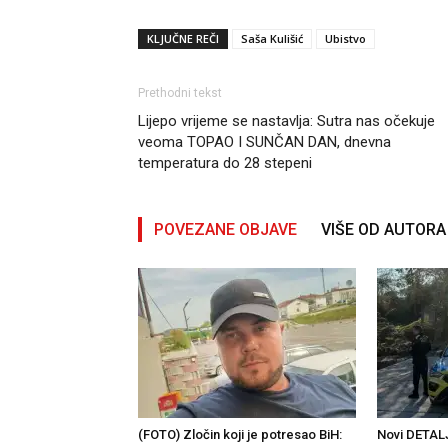
KLJUČNE REČI
Saša Kulišić
Ubistvo
Prethodni tekst
Lijepo vrijeme se nastavlja: Sutra nas očekuje
veoma TOPAO I SUNČAN DAN, dnevna
temperatura do 28 stepeni
POVEZANE OBJAVE
VIŠE OD AUTORA
(FOTO) Zločin koji je potresao BiH:
Novi DETALJ