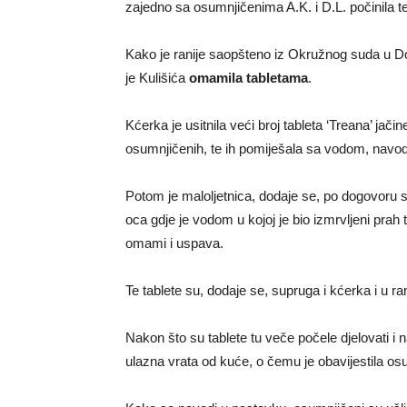
zajedno sa osumnjičenima A.K. i D.L. počinila t
Kako je ranije saopšteno iz Okružnog suda u D
je Kulišića
omamila tabletama
.
Kćerka je usitnila veći broj tableta ‘Treana’ jač
osumnjičenih, te ih pomiješala sa vodom, navod
Potom je maloljetnica, dodaje se, po dogovoru
oca gdje je vodom u kojoj je bio izmrvljeni prah
omami i uspava.
Te tablete su, dodaje se, supruga i kćerka i u ra
Nakon što su tablete tu veče počele djelovati i n
ulazna vrata od kuće, o čemu je obavijestila osu