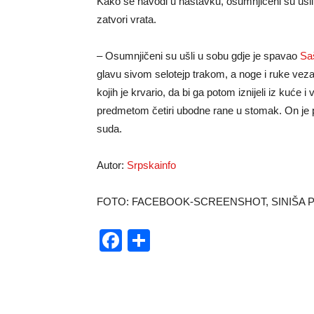
Kako se navodi u nastavku, osumnjičeni su ušli u
zatvori vrata.
– Osumnjičeni su ušli u sobu gdje je spavao
Sa
glavu sivom selotejp trakom, a noge i ruke vez
kojih je krvario, da bi ga potom iznijeli iz kuć
predmetom četiri ubodne rane u stomak. On je pr
suda.
Autor:
Srpskainfo
FOTO: FACEBOOK-SCREENSHOT, SINIŠA 
Facebook
Share