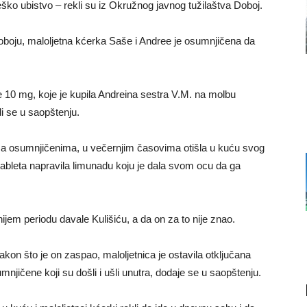
eško ubistvo – rekli su iz Okružnog javnog tužilaštva Doboj.
oboju, maloljetna kćerka Saše i Andree je osumnjičena da
ine 10 mg, koje je kupila Andreina sestra V.M. na molbu
i se u saopštenju.
 sa osumnjičenima, u večernjim časovima otišla u kuću svog
 tableta napravila limunadu koju je dala svom ocu da ga
nijem periodu davale Kulišiću, a da on za to nije znao.
akon što je on zaspao, maloljetnica je ostavila otključana
mnjičene koji su došli i ušli unutra, dodaje se u saopštenju.