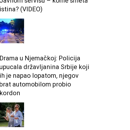
Јavnom servisu – kome smeta
istina? (VIDEO)
Drama u Njemačkoj: Policija
upucala državljanina Srbije koji
ih je napao lopatom, njegov
brat automobilom probio
kordon