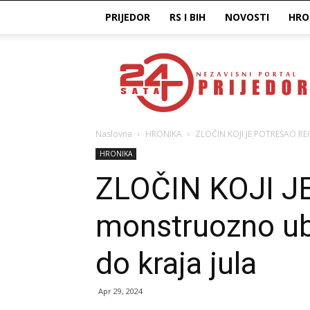
PRIJEDOR
RS I BIH
NOVOSTI
HRO
Prijedor24H
Naslovna
HRONIKA
ZLOČIN KOJI JE POTRESAO REG
HRONIKA
ZLOČIN KOJI J
monstruozno ub
do kraja jula
Apr 29, 2024