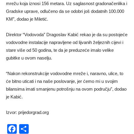
mrežu koja iznosi 156 metara. Uz saglasnost gradonačenlika i
Gradske uprave, odlučeno da se odobri još dodatnih 100.000
KM”, dodao je Miletić.
Direktor “Vodovoda” Dragoslav Kabić rekao je da su postojeće
vodovodne instalacije napravljene od lijvanih željeznih cijevi i
stare više od 50 godina, te da je preduzeće imalo velike
gubitke u ovom naselju.
“Nakon rekonstrukcije vodovodne mreže i, naravno, ulice, to
će bitno uticati i na naše poslovanje, jer ćemo mi u svojim
bilansima imati smanjenu potrošnju na ovom području”, dodao
je Kabić.
Izvor: prijedorgrad.org
Facebook
Share