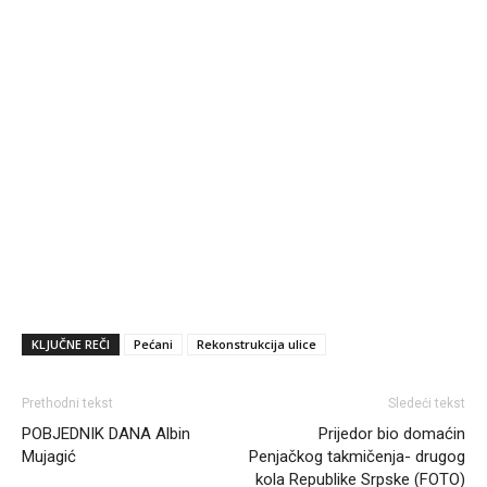
KLJUČNE REČI
Pećani
Rekonstrukcija ulice
Prethodni tekst
Sledeći tekst
POBJEDNIK DANA Albin
Prijedor bio domaćin
Mujagić
Penjačkog takmičenja- drugog
kola Republike Srpske (FOTO)