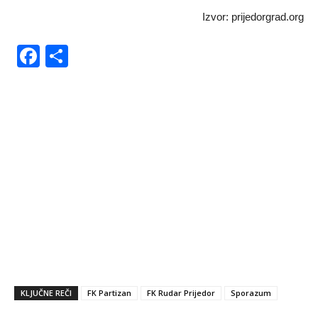
Izvor: prijedorgrad.org
Facebook
Share
KLJUČNE REČI
FK Partizan
FK Rudar Prijedor
Sporazum