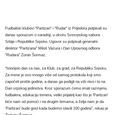
Fudbalski klubovi “Partizan” i “Rudar” iz Prijedora potpisali su
danas sporazum o saradnji, u okviru Svesrpskog sabora
Srbije i Republike Srpske. Ugovor su potpisali generalni
direktor “Partizana” Miloš Vazura i član Upravnog odbora
“Rudara” Zoran Šormaz.
“Istorijski dan za nas, za Klub, za grad, za Republiku Srpsku.
Za mene je ovo mnogo više od samog protokola koji smo
započeli prošle godine, a danas ga podigli na viši nivo i to na
Dan srpskog jedinstva. Kroz sporazum ćemo imati razmjenu
fudbalera, edukaciju trenera, veliki prijatelj kao što je ‘Partizan‘
biće nam od pomoći i na drugim temama, a želja nam je da
‘Partizan‘ bude gost kada budemo slavili 100 godina”, rekao je
Tanjugu Šormaz.