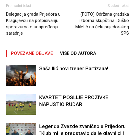
Prethodni tekst
Sledeći tekst
Delegacija grada Prijedora u
(FOTO) Održana gradska
Kragujevcu na potpisivanju
izborna skupština: Duško
sporazuma o unapređenju
Miletić na čelu prijedorskog
saradnje
SPS
POVEZANE OBJAVE
VIŠE OD AUTORA
Saša Ilić novi trener Partizana!
KVARTET POSLIJE PROZIVKE
NAPUSTIO RUDAR
Legenda Zvezde zvanično u Prijedoru
“Klub mi je predstavio da je glavni cilj