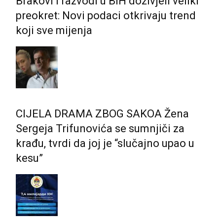
Brakovi i razvodi u BiH doživjeli veliki
preokret: Novi podaci otkrivaju trend
koji sve mijenja
CIJELA DRAMA ZBOG SAKOA Žena
Sergeja Trifunovića se sumnjiči za
krađu, tvrdi da joj je “slučajno upao u
kesu”