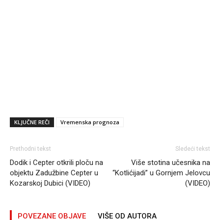
KLJUČNE REČI
Vremenska prognoza
Prethodni tekst
Sledeći tekst
Dodik i Cepter otkrili ploču na
Više stotina učesnika na
objektu Zadužbine Cepter u
“Kotlićijadi” u Gornjem Jelovcu
Kozarskoj Dubici (VIDEO)
(VIDEO)
POVEZANE OBJAVE
VIŠE OD AUTORA