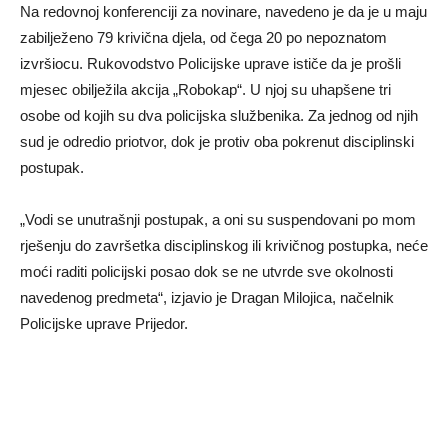
Na redovnoj konferenciji za novinare, navedeno je da je u maju
zabilježeno 79 krivična djela, od čega 20 po nepoznatom
izvršiocu. Rukovodstvo Policijske uprave ističe da je prošli
mjesec obilježila akcija „Robokap“. U njoj su uhapšene tri
osobe od kojih su dva policijska službenika. Za jednog od njih
sud je odredio priotvor, dok je protiv oba pokrenut disciplinski
postupak.
„Vodi se unutrašnji postupak, a oni su suspendovani po mom
rješenju do završetka disciplinskog ili krivičnog postupka, neće
moći raditi policijski posao dok se ne utvrde sve okolnosti
navedenog predmeta“, izjavio je Dragan Milojica, načelnik
Policijske uprave Prijedor.