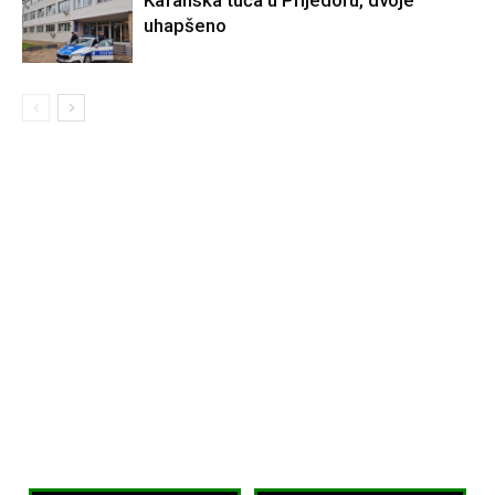
uhapšeno