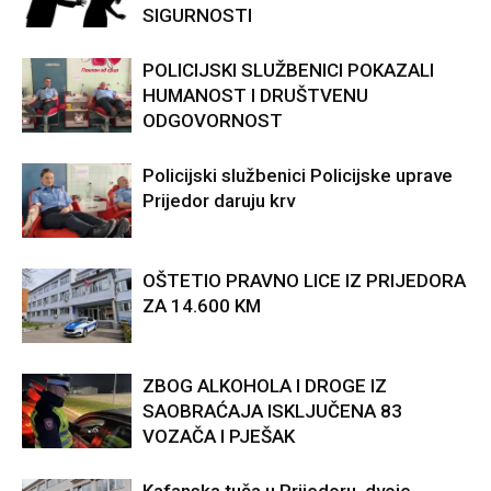
SIGURNOSTI
POLICIJSKI SLUŽBENICI POKAZALI
HUMANOST I DRUŠTVENU
ODGOVORNOST
Policijski službenici Policijske uprave
Prijedor daruju krv
OŠTETIO PRAVNO LICE IZ PRIJEDORA
ZA 14.600 KM
ZBOG ALKOHOLA I DROGE IZ
SAOBRAĆAJA ISKLJUČENA 83
VOZAČA I PJEŠAK
Kafanska tuča u Prijedoru, dvoje