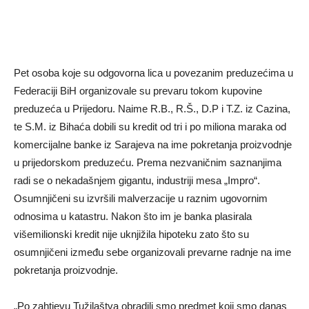
Pet osoba koje su odgovorna lica u povezanim preduzećima u
Federaciji BiH organizovale su prevaru tokom kupovine
preduzeća u Prijedoru. Naime R.B., R.Š., D.P i T.Z. iz Cazina,
te S.M. iz Bihaća dobili su kredit od tri i po miliona maraka od
komercijalne banke iz Sarajeva na ime pokretanja proizvodnje
u prijedorskom preduzeću. Prema nezvaničnim saznanjima
radi se o nekadašnjem gigantu, industriji mesa „Impro“.
Osumnjičeni su izvršili malverzacije u raznim ugovornim
odnosima u katastru. Nakon što im je banka plasirala
višemilionski kredit nije uknjižila hipoteku zato što su
osumnjičeni između sebe organizovali prevarne radnje na ime
pokretanja proizvodnje.
„Po zahtjevu Tužilaštva obradili smo predmet koji smo danas