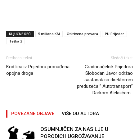
KLJUČNE REČI
5 miliona KM
Otkrivena prevara
PU Prijedor
Teška 3
Prethodni tekst
Sledeći tekst
Kod lica iz Prijedora pronađena
Gradonačelnik Prijedora
opojna droga
Slobodan Javor održao
sastanak sa direktorom
preduzeća ” Autotransport”
Darkom Aleksićem .
POVEZANE OBJAVE
VIŠE OD AUTORA
OSUMNJIČEN ZA NASILJE U
PORODICI I UGROŽAVANJE