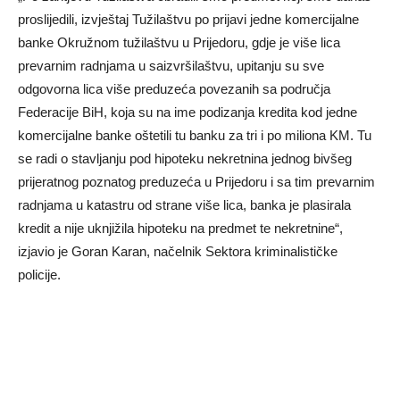
proslijedili, izvještaj Tužilaštvu po prijavi jedne komercijalne
banke Okružnom tužilaštvu u Prijedoru, gdje je više lica
prevarnim radnjama u saizvršilaštvu, upitanju su sve
odgovorna lica više preduzeća povezanih sa područja
Federacije BiH, koja su na ime podizanja kredita kod jedne
komercijalne banke oštetili tu banku za tri i po miliona KM. Tu
se radi o stavljanju pod hipoteku nekretnina jednog bivšeg
prijeratnog poznatog preduzeća u Prijedoru i sa tim prevarnim
radnjama u katastru od strane više lica, banka je plasirala
kredit a nije uknjižila hipoteku na predmet te nekretnine“,
izjavio je Goran Karan, načelnik Sektora kriminalističke
policije.