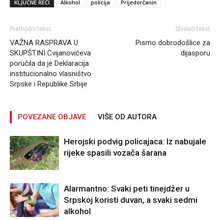
KLJUČNE REČI
Alkohol
policija
Prijedorčanin
Prethodni tekst
Sledeći tekst
VAŽNA RASPRAVA U
Pismo dobrodošlice za
SKUPŠTINI Cvijanovićeva
dijasporu
poručila da je Deklaracija
institucionalno vlasništvo
Srpske i Republike Srbije
POVEZANE OBJAVE
VIŠE OD AUTORA
Herojski podvig policajaca: Iz nabujale
rijeke spasili vozača šarana
Alarmantno: Svaki peti tinejdžer u
Srpskoj koristi duvan, a svaki sedmi
alkohol