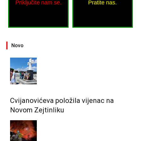
Priključite nam se.
Pratite nas.
Novo
Cvijanovićeva položila vijenac na
Novom Zejtinliku