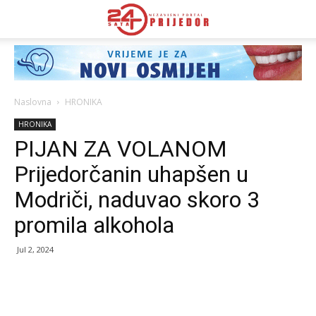
Naslovna
HRONIKA
HRONIKA
PIJAN ZA VOLANOM
Prijedorčanin uhapšen u
Modriči, naduvao skoro 3
promila alkohola
Jul 2, 2024