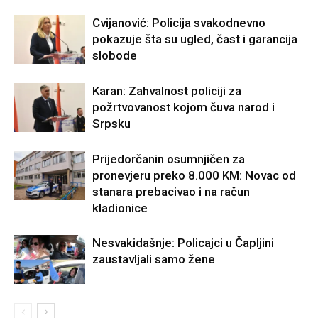
Cvijanović: Policija svakodnevno
pokazuje šta su ugled, čast i garancija
slobode
Karan: Zahvalnost policiji za
požrtvovanost kojom čuva narod i
Srpsku
Prijedorčanin osumnjičen za
pronevjeru preko 8.000 KM: Novac od
stanara prebacivao i na račun
kladionice
Nesvakidašnje: Policajci u Čapljini
zaustavljali samo žene