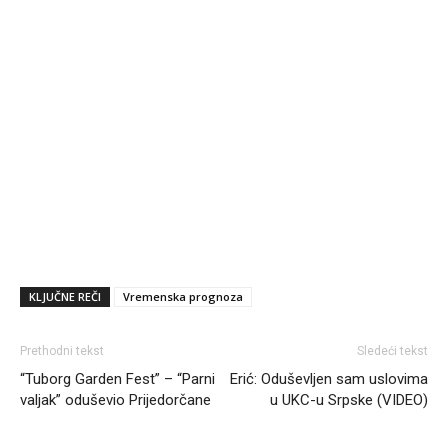
KLJUČNE REČI
Vremenska prognoza
Prethodni tekst
Sledeći tekst
“Tuborg Garden Fest” – “Parni
Еrić: Oduševljen sam uslovima
valjak” oduševio Prijedorčane
u UKC-u Srpske (VIDEO)