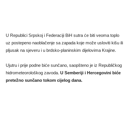
U Republici Srpskoj i Federaciji BiH sutra će biti veoma toplo
uz postepeno naoblačenje sa zapada koje može usloviti kišu ili
pljusak na sjeveru i u brdsko-planinskim dijelovima Krajine.
Ujutru i prije podne biće sunčano, saopšteno je iz Republičkog
hidrometeorološkog zavoda.
U Semberiji i Hercegovini biće
pretežno sunčano tokom cijelog dana.