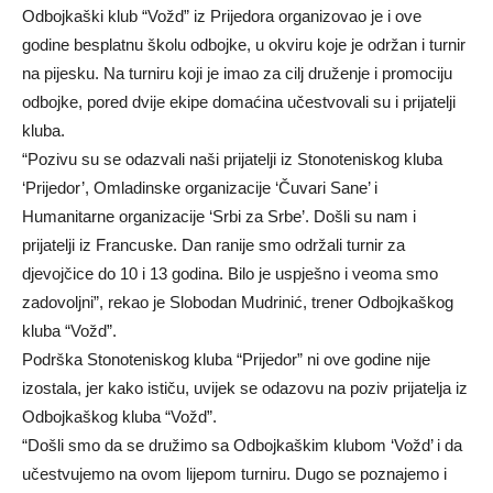
Odbojkaški klub “Vožd” iz Prijedora organizovao je i ove
godine besplatnu školu odbojke, u okviru koje je održan i turnir
na pijesku. Na turniru koji je imao za cilj druženje i promociju
odbojke, pored dvije ekipe domaćina učestvovali su i prijatelji
kluba.
“Pozivu su se odazvali naši prijatelji iz Stonoteniskog kluba
‘Prijedor’, Omladinske organizacije ‘Čuvari Sane’ i
Humanitarne organizacije ‘Srbi za Srbe’. Došli su nam i
prijatelji iz Francuske. Dan ranije smo održali turnir za
djevojčice do 10 i 13 godina. Bilo je uspješno i veoma smo
zadovoljni”, rekao je Slobodan Mudrinić, trener Odbojkaškog
kluba “Vožd”.
Podrška Stonoteniskog kluba “Prijedor” ni ove godine nije
izostala, jer kako ističu, uvijek se odazovu na poziv prijatelja iz
Odbojkaškog kluba “Vožd”.
“Došli smo da se družimo sa Odbojkaškim klubom ‘Vožd’ i da
učestvujemo na ovom lijepom turniru. Dugo se poznajemo i