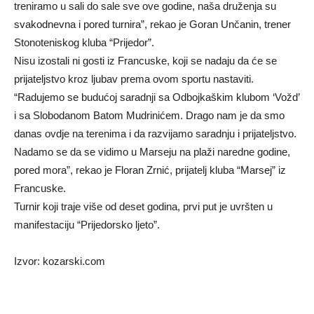
treniramo u sali do sale sve ove godine, naša druženja su
svakodnevna i pored turnira”, rekao je Goran Unčanin, trener
Stonoteniskog kluba “Prijedor”.
Nisu izostali ni gosti iz Francuske, koji se nadaju da će se
prijateljstvo kroz ljubav prema ovom sportu nastaviti.
“Radujemo se budućoj saradnji sa Odbojkaškim klubom ‘Vožd’
i sa Slobodanom Batom Mudrinićem. Drago nam je da smo
danas ovdje na terenima i da razvijamo saradnju i prijateljstvo.
Nadamo se da se vidimo u Marseju na plaži naredne godine,
pored mora”, rekao je Floran Zrnić, prijatelj kluba “Marsej” iz
Francuske.
Turnir koji traje više od deset godina, prvi put je uvršten u
manifestaciju “Prijedorsko ljeto”.
Izvor: kozarski.com