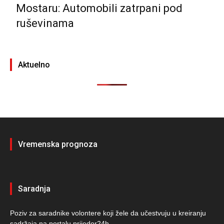
Mostaru: Automobili zatrpani pod
ruševinama
Aktuelno
Vremenska prognoza
Saradnja
Poziv za saradnike volontere koji žele da učestvuju u kreiranju
sadržaja na portalu prijedor24h.