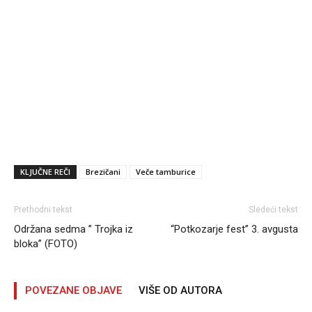
KLJUČNE REČI
Brezičani
Veče tamburice
Prethodni tekst
Sledeći tekst
Održana sedma ” Trojka iz
“Potkozarje fest” 3. avgusta
bloka” (FOTO)
POVEZANE OBJAVE
VIŠE OD AUTORA