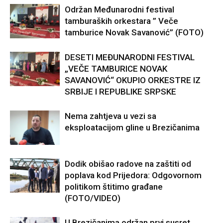
Održan Međunarodni festival
tamburaških orkestara ” Veče
tamburice Novak Savanović” (FOTO)
DESETI MEĐUNARODNI FESTIVAL
„VEČE TAMBURICE NOVAK
SAVANOVIĆ“ OKUPIO ORKESTRE IZ
SRBIJE I REPUBLIKE SRPSKE
Nema zahtjeva u vezi sa
eksploatacijom gline u Brezičanima
Dodik obišao radove na zaštiti od
poplava kod Prijedora: Odgovornom
politikom štitimo građane
(FOTO/VIDEO)
U Brezičanima održan prvi susret