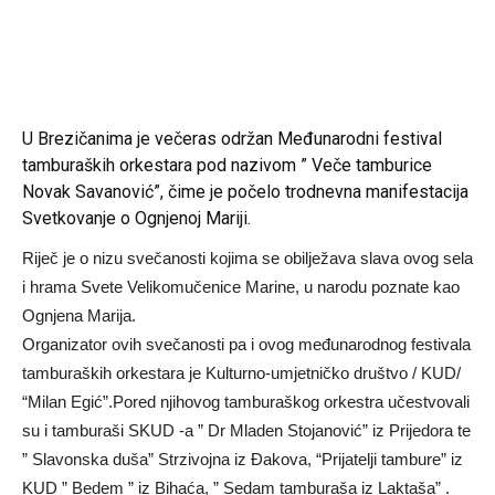
U Brezičanima je večeras održan Međunarodni festival
tamburaških orkestara pod nazivom ” Veče tamburice
Novak Savanović”, čime je počelo trodnevna manifestacija
Svetkovanje o Ognjenoj Mariji.
Riječ je o nizu svečanosti kojima se obilježava slava ovog sela
i hrama Svete Velikomučenice Marine, u narodu poznate kao
Ognjena Marija.
Organizator ovih svečanosti pa i ovog međunarodnog festivala
tamburaških orkestara je Kulturno-umjetničko društvo / KUD/
“Milan Egić”.Pored njihovog tamburaškog orkestra učestvovali
su i tamburaši SKUD -a ” Dr Mladen Stojanović” iz Prijedora te
” Slavonska duša” Strzivojna iz Đakova, “Prijatelji tambure” iz
KUD ” Bedem ” iz Bihaća, ” Sedam tamburaša iz Laktaša” .