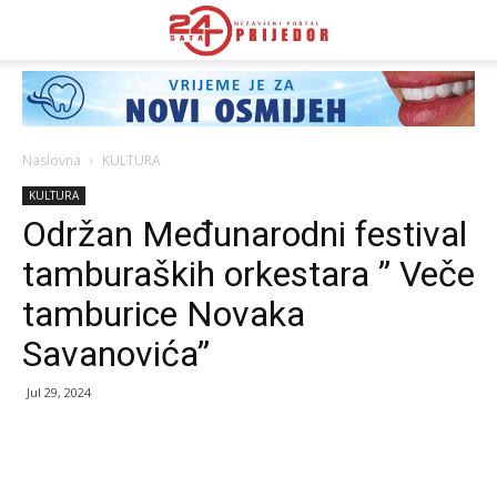
Naslovna
KULTURA
KULTURA
Održan Međunarodni festival
tamburaških orkestara ” Veče
tamburice Novaka
Savanovića”
Jul 29, 2024