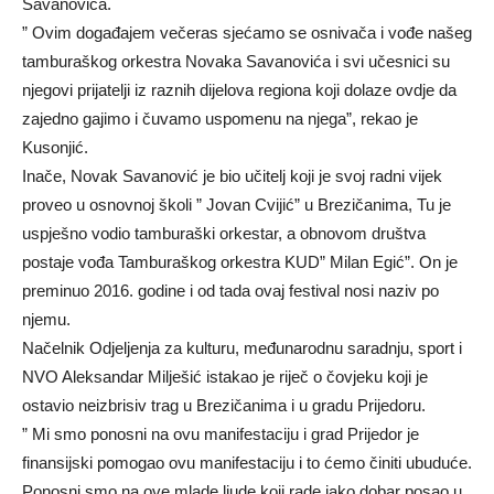
Savanovića.
” Ovim događajem večeras sjećamo se osnivača i vođe našeg
tamburaškog orkestra Novaka Savanovića i svi učesnici su
njegovi prijatelji iz raznih dijelova regiona koji dolaze ovdje da
zajedno gajimo i čuvamo uspomenu na njega”, rekao je
Kusonjić.
Inače, Novak Savanović je bio učitelj koji je svoj radni vijek
proveo u osnovnoj školi ” Jovan Cvijić” u Brezičanima, Tu je
uspješno vodio tamburaški orkestar, a obnovom društva
postaje vođa Tamburaškog orkestra KUD” Milan Egić”. On je
preminuo 2016. godine i od tada ovaj festival nosi naziv po
njemu.
Načelnik Odjeljenja za kulturu, međunarodnu saradnju, sport i
NVO Aleksandar Milješić istakao je riječ o čovjeku koji je
ostavio neizbrisiv trag u Brezičanima i u gradu Prijedoru.
” Mi smo ponosni na ovu manifestaciju i grad Prijedor je
finansijski pomogao ovu manifestaciju i to ćemo činiti ubuduće.
Ponosni smo na ove mlade ljude koji rade jako dobar posao u