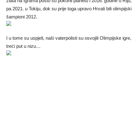
zlata na Igrama pošto su pokorili planetu i 2016. godine u Riju,
pa 2021. u Tokiju, dok su prije toga upravo Hrvati bili olimpijski
šampioni 2012.
I u tome su uspjeli, naši vaterpolisti su osvojili Olimpijske igre,
treći put u nizu…