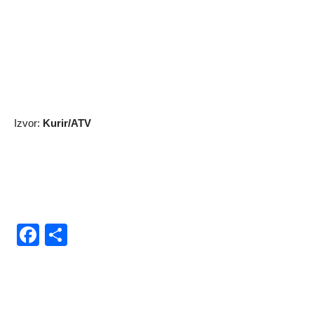
Izvor:
Kurir/ATV
Facebook
Share