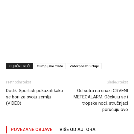
KLJUČNE REČI
Olimpijsko zlato
Vaterpolisti Srbije
Prethodni tekst
Sledeći tekst
Dodik: Sportisti pokazali kako
Od sutra na snazi CRVENI
se bori za svoju zemlju
METEOALARM: Očekuju se i
(VIDEO)
tropske noći, stručnjaci
poručuju ovo
POVEZANE OBJAVE
VIŠE OD AUTORA