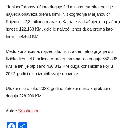
“Toplana” dobavljačima duguje 4,8 miliona maraka, gdje je
najveća obaveza prema firmi “Niskogradnja Marjanović”
Prijedor – 2,8 miliona maraka. Kamate za kašnjenje u plaćanju
iznose 122.163 KM, gdje je najveći iznos duga prema istoj
firmi – 59.460 KM.
Među korisnicima, najveći dužnici za centralno grijanje su
fizička lica – 4,8 miliona maraka, pravna lica duguju 652.886
KM, a lani je otpisano 430.342 KM duga korisnicima koji u
2022. godini nisu izmirili svoje obaveze.
Utuženo je u toku 2023. godine 258 korisnika koji ukupno
duguju 228.206 KM.
Autor:
Srpskainfo
Facebook
Share