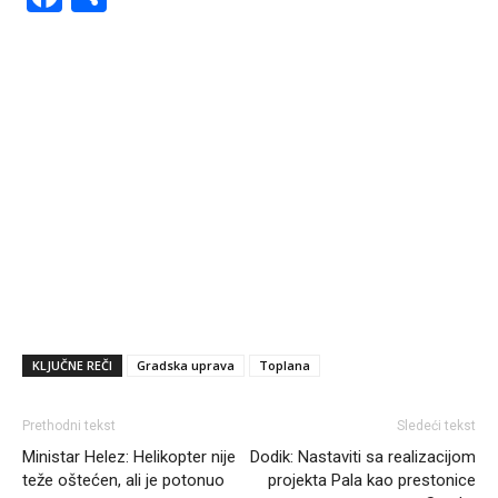
KLJUČNE REČI
Gradska uprava
Toplana
Prethodni tekst
Sledeći tekst
Ministar Helez: Helikopter nije
Dodik: Nastaviti sa realizacijom
teže oštećen, ali je potonuo
projekta Pala kao prestonice