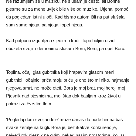
Ne razumijem se u muziku, ne slušam je često, ali Borine
pjesme su za mene uvijek bile više od muzike. Utjeha, pomoć
da pogledam istini u oči. Kad bismo autom išli na put slušala
sam samo njega, pa njega i opet njega.
Kad potpuno izgubljena sjedim u kući i tupo buljim u zid
obuzeta svojim demonima slušam Boru, Boru, pa opet Boru.
Toplina, očaj, glas gubitnika koji hrapavim glasom meni
gubitnici i očajnici priča moju priču je ono što mi niko, najmanje
njegova smrt, ne može oteti. Bora je moj brat, moj heroj, moj
Pjesnik nad pjesnicima, moj štap dok bauljam kroz život u
potrazi za čvrstim tlom.
‘Pogledaj dom svoj anđele’ može danas da bude himna baš
svake zemlje na kugli. Bora je, bez ikakve konkurencije,
najveći rok pjesnik na ovim, nekad našim prostorima, koji su