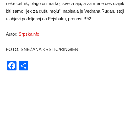
neke četnik, blago onima koji sve znaju, a za mene ćeš uvijek
biti samo lijek za dušu moju”, napisala je Vedrana Rudan, stoji
u objavi podeljenoj na Fejsbuku, prenosi B92.
Autor:
Srpskainfo
FOTO: SNEŽANA KRSTIĆ/RINGIER
Facebook
Share