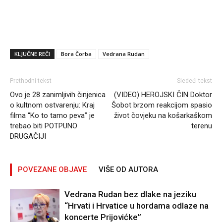
KLJUČNE REČI
Bora Čorba
Vedrana Rudan
Prethodni tekst
Sledeći tekst
Ovo je 28 zanimljivih činjenica
(VIDEO) HEROJSKI ČIN Doktor
o kultnom ostvarenju: Kraj
Šobot brzom reakcijom spasio
filma “Ko to tamo peva” je
život čovjeku na košarkaškom
trebao biti POTPUNO
terenu
DRUGAČIJI
POVEZANE OBJAVE
VIŠE OD AUTORA
Vedrana Rudan bez dlake na jeziku
“Hrvati i Hrvatice u hordama odlaze na
koncerte Prijovićke”