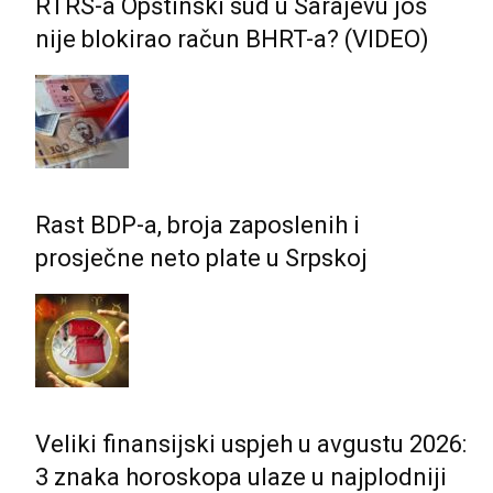
RTRS-a Opštinski sud u Sarajevu još
nije blokirao račun BHRT-a? (VIDEO)
Rast BDP-a, broja zaposlenih i
prosječne neto plate u Srpskoj
Veliki finansijski uspjeh u avgustu 2026:
3 znaka horoskopa ulaze u najplodniji