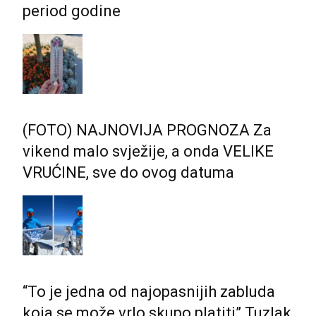
period godine
(FOTO) NAJNOVIJA PROGNOZA Za
vikend malo svježije, a onda VELIKE
VRUĆINE, sve do ovog datuma
“To je jedna od najopasnijih zabluda
koja se može vrlo skupo platiti” Tuzlak