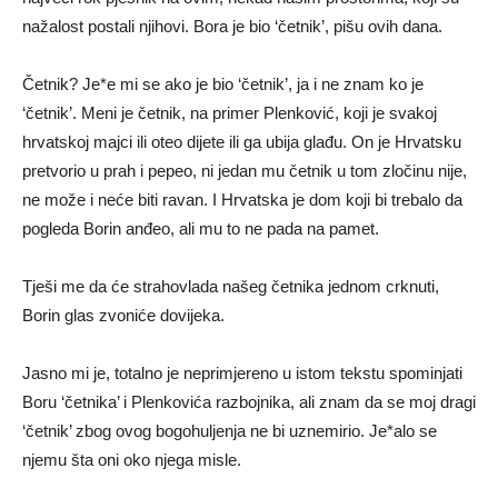
nažalost postali njihovi. Bora je bio ‘četnik’, pišu ovih dana.
Četnik? Je*e mi se ako je bio ‘četnik’, ja i ne znam ko je
‘četnik’. Meni je četnik, na primer Plenković, koji je svakoj
hrvatskoj majci ili oteo dijete ili ga ubija glađu. On je Hrvatsku
pretvorio u prah i pepeo, ni jedan mu četnik u tom zločinu nije,
ne može i neće biti ravan. I Hrvatska je dom koji bi trebalo da
pogleda Borin anđeo, ali mu to ne pada na pamet.
Tješi me da će strahovlada našeg četnika jednom crknuti,
Borin glas zvoniće dovijeka.
Jasno mi je, totalno je neprimjereno u istom tekstu spominjati
Boru ‘četnika’ i Plenkovića razbojnika, ali znam da se moj dragi
‘četnik’ zbog ovog bogohuljenja ne bi uznemirio. Je*alo se
njemu šta oni oko njega misle.