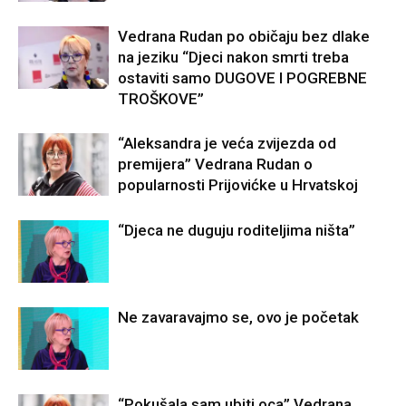
Vedrana Rudan po običaju bez dlake
na jeziku “Djeci nakon smrti treba
ostaviti samo DUGOVE I POGREBNE
TROŠKOVE”
“Aleksandra je veća zvijezda od
premijera” Vedrana Rudan o
popularnosti Prijovićke u Hrvatskoj
“Djeca ne duguju roditeljima ništa”
Ne zavaravajmo se, ovo je početak
“Pokušala sam ubiti oca” Vedrana