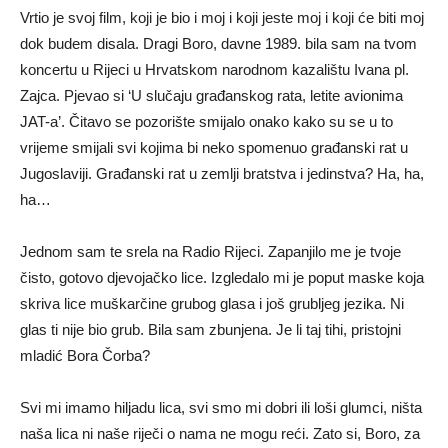
Vrtio je svoj film, koji je bio i moj i koji jeste moj i koji će biti moj
dok budem disala. Dragi Boro, davne 1989. bila sam na tvom
koncertu u Rijeci u Hrvatskom narodnom kazalištu Ivana pl.
Zajca. Pjevao si ‘U slučaju građanskog rata, letite avionima
JAT-a’. Čitavo se pozorište smijalo onako kako su se u to
vrijeme smijali svi kojima bi neko spomenuo građanski rat u
Jugoslaviji. Građanski rat u zemlji bratstva i jedinstva? Ha, ha,
ha…
Jednom sam te srela na Radio Rijeci. Zapanjilo me je tvoje
čisto, gotovo djevojačko lice. Izgledalo mi je poput maske koja
skriva lice muškarčine grubog glasa i još grubljeg jezika. Ni
glas ti nije bio grub. Bila sam zbunjena. Je li taj tihi, pristojni
mladić Bora Čorba?
Svi mi imamo hiljadu lica, svi smo mi dobri ili loši glumci, ništa
naša lica ni naše riječi o nama ne mogu reći. Zato si, Boro, za