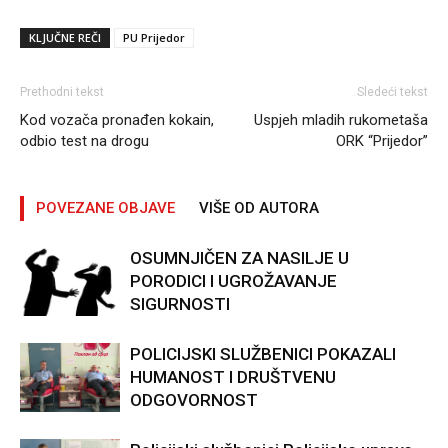
KLJUČNE REČI
PU Prijedor
Prethodni tekst
Sledeći tekst
Kod vozača pronađen kokain,
Uspjeh mladih rukometaša
odbio test na drogu
ORK “Prijedor”
POVEZANE OBJAVE
VIŠE OD AUTORA
OSUMNJIČEN ZA NASILJE U
PORODICI I UGROŽAVANJE
SIGURNOSTI
POLICIJSKI SLUŽBENICI POKAZALI
HUMANOST I DRUŠTVENU
ODGOVORNOST