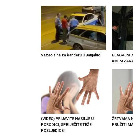
Vezao sina za banderu u Banjaluci
BLAGAJNIC
KM PAZAR
(VIDEO) PRIJAVITE NASILJE U
ŽRTVAMA N
PORODICI, SPRIJEČITE TEŽE
PRUŽITI M
POSLJEDICE!