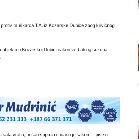
u protiv muškarca T.A. iz Kozarske Dubice zbog krivičnog
kom objektu u Kozarskoj Dubici nakon verbalnog sukoba
u.
 sata vratio, prišao supruzi i udario je šakom – piše u