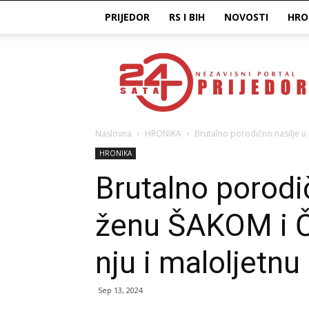
PRIJEDOR
RS I BIH
NOVOSTI
HRO
Prijedor24H
Naslovna
HRONIKA
Brutalno porodično nasilje u
HRONIKA
Brutalno porodi
ženu ŠAKOM i Č
nju i maloljetn
Sep 13, 2024