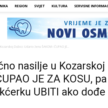
NIKA
REGION
SVIJET
KULTURA
SERVISNE INFORMAC
 Kozarskoj Dubici: Udario ženu ŠAKOM i ČUPAO JE...
čno nasilje u Kozarskoj
UPAO JE ZA KOSU, pa p
u kćerku UBITI ako dođe