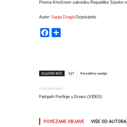
Prema Krivičnom zakoniku Republike Srpske nasi
Autor:
Sanja Dragić
/Srpskainfo
Facebook
Share
KLJUČNE REČI
OJT
Porodično nasilje
Prethodni tekst
Patrijarh Porfirije u Drvaru (VIDEO)
POVEZANE OBJAVE
VIŠE OD AUTORA