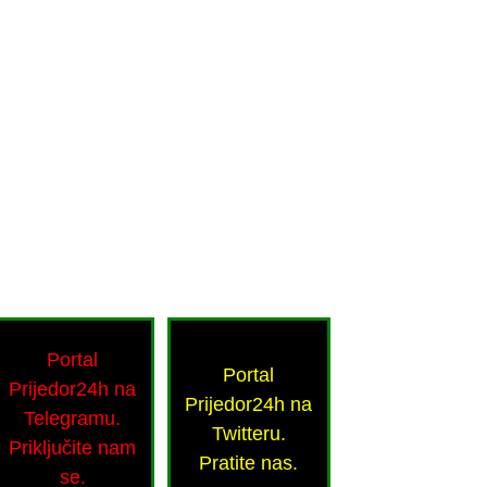
Portal
Portal
Prijedor24h na
Prijedor24h na
Telegramu.
Twitteru.
Priključite nam
Pratite nas.
se.