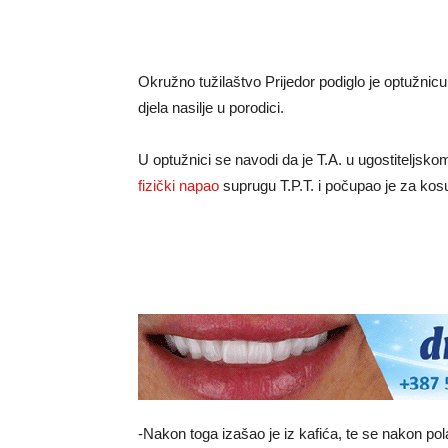
Okružno tužilaštvo Prijedor podiglo je optužnic
djela nasilje u porodici.
U optužnici se navodi da je T.A. u ugostiteljs
fizički napao
suprugu T.P.T. i počupao je za kos
-Nakon toga izašao je iz kafića, te se nakon pola